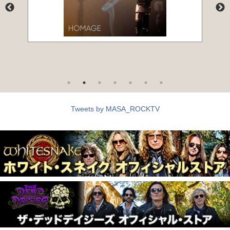
[2026.5.29] The Who,Dimmu Borgir
本日発売
[2026.5.27] Anthrax直筆サインカード付CD、完売
お知らせ
につき200枚の追加決定!
[2026.5.22] Kerry King
発売決定
[2026.5.22] ANTHEM,Airforce,Löanshark
本日発売
Tweets by MASA_ROCKTV
[2026.5.21] Sepultura
発売決定
[2026.5.20] StormHammer
発売決定
[2026.5.18] Tesla
発売決定
[2026.5.18] Rauhbein
発売決定
[2026.5.18] 放送決定
ＴＶ OA情報