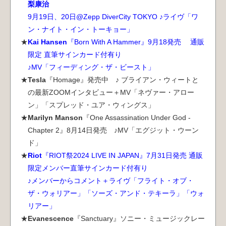
梨康治
9月19日、20日@Zepp DiverCity TOKYO ♪ライヴ「ワ
[2026.7.3] The Damned,Rauhbein
本日発売
ン・ナイト・イン・トーキョー」
Kai Hansen
『Born With A Hammer』9月18発売 通販
[2026.7.2] Metalite
発売決定
限定 直筆サインカード付有り
♪MV「フィーディング・ザ・ビースト」
[2026.7.1] Mad Max
発売決定
Tesla
『Homage』発売中 ♪ ブライアン・ウィートと
の最新ZOOMインタビュー＋MV「ネヴァー・アロー
[2026.6.30] Sinner
発売決定
ン」「スプレッド・ユア・ウィングス」
Marilyn Manson
『One Assassination Under God -
[2026.6.30] The Eternal
発売決定
Chapter 2』8月14日発売 ♪MV「エグジット・ウーン
[2026.6.26] Schattenmann,Prime Creation
ド」
本日発売
Riot
『RIOT祭2024 LIVE IN JAPAN』7月31日発売 通販
[2026.6.22] Marilyn Manson
限定メンバー直筆サインカード付有り
発売決定
♪メンバーからコメント＋ライヴ「フライト・オブ・
[2026.6.22] 放送決定
ＴＶ OA情報
ザ・ウォリアー」「ソーズ・アンド・テキーラ」「ウォ
リアー」
[2026.6.19] Anthrax
発売決定
Evanescence
『Sanctuary』ソニー・ミュージックレー