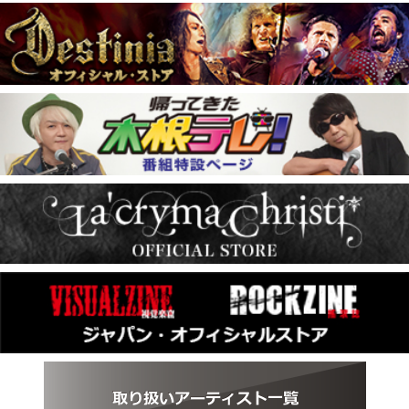
[2026.5.15] Anthrax
発売決定
ライヴ・イベ
[2026.5.13] Beast In Black, Majestica, 高梨康治
ント
[2026.5.12] The Damned
発売決定
[2026.5.11] 放送決定
ＴＶ OA情報
[2026.5.8] Cyhra
発売決定
[2026.5.8] Sacrosanct,Saber
本日発売
[2026.5.7] 放送決定
ＴＶ OA情報
[2026.5.1] Terra Atlantica
本日発売
[2026.4.28] Schattenmann
発売決定