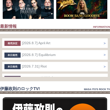
最新情報
INFORMATION
[2026.8.7] April Art
発売決定
[2026.8.7] Equilibrium
本日発売
[2026.7.31] Riot
本日発売
[2026.7.27] 放送決定
ＴＶ OA情報
伊藤政則のロックTV!
[2026.7.22] Hollywood Vampires
MASA ITO'S ROCK TV
発売決定
[2026.7.21] 放送決定
ＴＶ OA情報