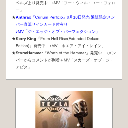
ベルズより発売中 ♪MV「フー・ウィル・ユー・フォロ
[2026.6.19] J.B.O.,Clawfinger
本日発売
ー」
Anthrax
『Curium Perficio』9月18日発売 通販限定メン
[2026.6.18] Kai Hansen
発売決定
バー直筆サインカード付有り
♪MV「ジ・エッジ・オブ・パーフェクション」
[2026.6.15] 放送決定
ＴＶ OA情報
Kerry King
『From Hell Rise(Extended Deluxe
Edition)』発売中 ♪MV「ホエア・アイ・レイン」
[2026.6.12] Tarja,Bloodhunter
本日発売
StormHammer
『Wrath of the Hammer』発売中 ♪メン
バーからコメントが到着＋MV「スカーズ・オブ・ジ・
[2023.6.9] 榊原ゆい
発売決定
アビス」
[2026.6.5] BURRN!
本日発売
[2026.6.5] Cyhra,A.A. Williams
本日発売
[2026.6.4] Equilibrium
発売決定
[2026.6.1] Riot
発売決定