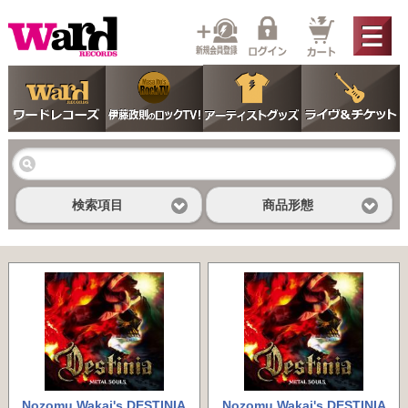
検索項目
商品形態
Nozomu Wakai's DESTINIA
Nozomu Wakai's DESTINIA