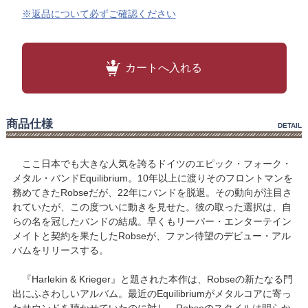
※返品について必ずご確認ください
カートへ入れる
商品仕様
DETAIL
ここ日本でも大きな人気を誇るドイツのエピック・フォーク・
メタル・バンドEquilibrium。10年以上に渡りそのフロントマンを
務めてきたRobseだが、22年にバンドを脱退。その動向が注目さ
れていたが、この度ついに動きを見せた。彼の取った選択は、自
らの名を冠したバンドの結成。早くもリーパー・エンターテイン
メイトと契約を果たしたRobseが、ファン待望のデビュー・アル
バムをリリースする。
『Harlekin & Krieger』と題された本作は、Robseの新たなる門
出にふさわしいアルバム。最近のEquilibriumがメタルコアに寄っ
たサウンドを聴かせていたのに対し、Robseのスタイルは明らか