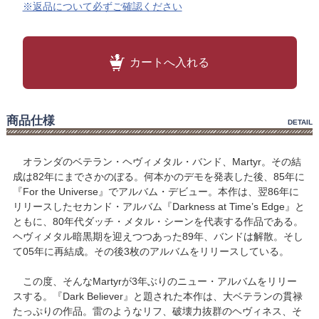
※返品について必ずご確認ください
カートへ入れる
商品仕様
DETAIL
オランダのベテラン・ヘヴィメタル・バンド、Martyr。その結
成は82年にまでさかのぼる。何本かのデモを発表した後、85年に
『For the Universe』でアルバム・デビュー。本作は、翌86年に
リリースしたセカンド・アルバム『Darkness at Time’s Edge』と
ともに、80年代ダッチ・メタル・シーンを代表する作品である。
ヘヴィメタル暗黒期を迎えつつあった89年、バンドは解散。そし
て05年に再結成。その後3枚のアルバムをリリースしている。
この度、そんなMartyrが3年ぶりのニュー・アルバムをリリー
スする。『Dark Believer』と題された本作は、大ベテランの貫禄
たっぷりの作品。雷のようなリフ、破壊力抜群のヘヴィネス、そ