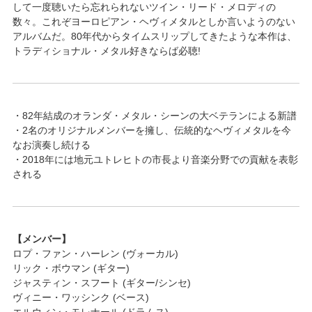
して一度聴いたら忘れられないツイン・リード・メロディの
数々。これぞヨーロピアン・ヘヴィメタルとしか言いようのない
アルバムだ。80年代からタイムスリップしてきたような本作は、
トラディショナル・メタル好きならば必聴!
・82年結成のオランダ・メタル・シーンの大ベテランによる新譜
・2名のオリジナルメンバーを擁し、伝統的なヘヴィメタルを今
なお演奏し続ける
・2018年には地元ユトレヒトの市長より音楽分野での貢献を表彰
される
【メンバー】
ロプ・ファン・ハーレン (ヴォーカル)
リック・ボウマン (ギター)
ジャスティン・スフート (ギター/シンセ)
ヴィニー・ワッシンク (ベース)
エルウィン・モレナール (ドラムス)