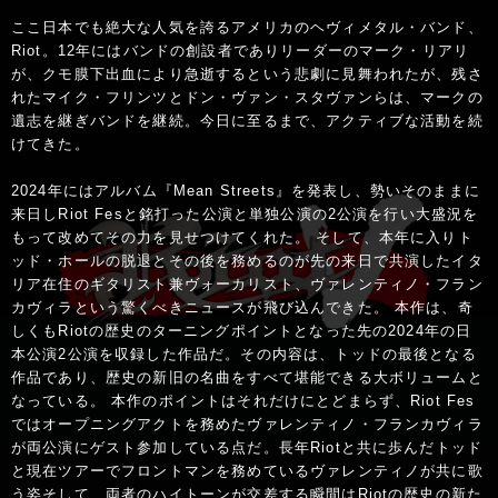
ここ日本でも絶大な人気を誇るアメリカのヘヴィメタル・バンド、
Riot。12年にはバンドの創設者でありリーダーのマーク・リアリ
が、クモ膜下出血により急逝するという悲劇に見舞われたが、残さ
れたマイク・フリンツとドン・ヴァン・スタヴァンらは、マークの
遺志を継ぎバンドを継続。今日に至るまで、アクティブな活動を続
けてきた。
2024年にはアルバム『Mean Streets』を発表し、勢いそのままに
来日しRiot Fesと銘打った公演と単独公演の2公演を行い大盛況を
もって改めてその力を見せつけてくれた。 そして、本年に入りト
ッド・ホールの脱退とその後を務めるのが先の来日で共演したイタ
リア在住のギタリスト兼ヴォーカリスト、ヴァレンティノ・フラン
カヴィラという驚くべきニュースが飛び込んできた。 本作は、奇
しくもRiotの歴史のターニングポイントとなった先の2024年の日
本公演2公演を収録した作品だ。その内容は、トッドの最後となる
作品であり、歴史の新旧の名曲をすべて堪能できる大ボリュームと
なっている。 本作のポイントはそれだけにとどまらず、Riot Fes
ではオープニングアクトを務めたヴァレンティノ・フランカヴィラ
が両公演にゲスト参加している点だ。長年Riotと共に歩んだトッド
と現在ツアーでフロントマンを務めているヴァレンティノが共に歌
う姿そして、両者のハイトーンが交差する瞬間はRiotの歴史の新た