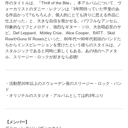
作のタイトルは、『Thrill of the Bite』。本アルバムについて、ヴ
ォーカリストのダニー・レクソンは「3年間待っていた甲斐のあ
る作品かって?もちろんさ。個人的にとても誇りに思える作品に
仕上がった」と、大きな自信を覗かせる。パワフルなアンセム、
印象的なリフとメロディ、強烈なギター・ソロ、大合唱必至のサ
ビ。Def Leppard、Mötley Crüe、Alice Cooper、RATT、Skid
RowやGuns N’ Rosesといった、80年代〜90年代初頭のバンドた
ちからインスピレーションを受けたという彼らのスタイルは、ノ
スタルジックであると同時に新しくもある。あの頃のヘアメタ
ル、スリージー・ロックが好きなら必聴!
・活動歴20年以上のスウェーデン発のスリージー・ロック・バン
ド
・オリジナルのスタジオ・アルバムとしては約3年ぶり
【メンバー】
ダニー・レクソン (ヴォーカル)