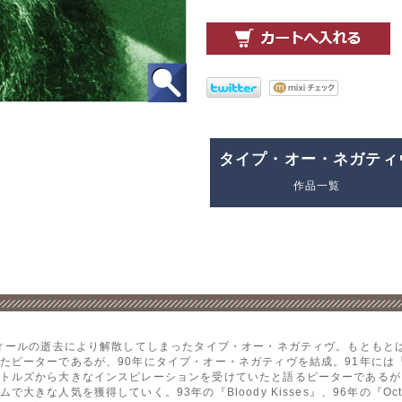
タイプ・オー・ネガティ
作品一覧
ティールの逝去により解散してしまったタイプ・オー・ネガティヴ。もともと
ーターであるが、90年にタイプ・オー・ネガティヴを結成。91年には『Slow,
トルズから大きなインスピレーションを受けていたと語るピーターであるが
きな人気を獲得していく。93年の『Bloody Kisses』、96年の『Oct