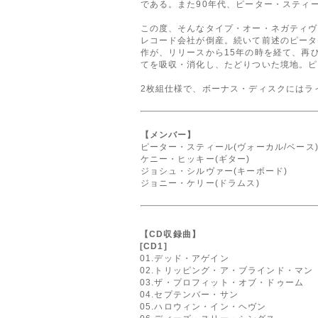
である。また90年代、ピーター・スティ
この度、そんなタイプ・オー・ネガティヴ
レコード会社が倒産。続いて前述のピータ
作が、リリースから15年の時を経て、再
てを吸収・消化し、たどりついた境地。ピ
2枚組仕様で、ボーナス・ディスクにはラ
【メンバー】
ピーター・スティール(ヴォーカル/ベース
ケニー・ヒッキー(ギター)
ジョシュ・シルヴァー(キーボード)
ジョニー・ケリー(ドラムス)
【CD収録曲】
[CD1]
01.デッド・アゲイン
02.トリッピング・ア・ブラインド・マン
03.ザ・プロフィット・オブ・ドゥーム
04.セプテンバー・サン
05.ハロウィン・イン・ヘヴン