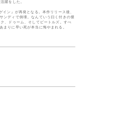
も活躍をした。
アゲイン』が再発となる。本作リリース後、
サンディで倒壊。なんていう曰く付きの傑
ック、ドゥーム、そしてビートルズ。すべ
あまりに早い死が本当に悔やまれる。