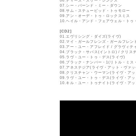
06.ディーズ・スリー・シングス
07.シー・バーンド・ミー・ダウン
08.サム・ステューピッド・トゥモロー
09.アン・オーデ・トゥ・ロックスミス
10.ヘイル・アンド・フェアウェル・トゥ
[CD2]
01.エヴリシング・ダイズ(ライヴ)
02.マイ・ガールフレンズ・ガールフレンド
03.アー・ユー・アフレイド / グラヴィ
04.ブラック・サバス(イントロ) / クリ
05.ラヴ・ユー・トゥ・デス(ライヴ)
06.ブラック・ナンバー・1(リトル・ミス
07.アネステジア(ライヴ・アット・ヴァッ
08.クリスチャン・ウーマン(ライヴ・アッ
09.ラヴ・ユー・トゥ・デス(ライヴ・アッ
10.キル・ユー・トゥナイト(ライヴ・アッ