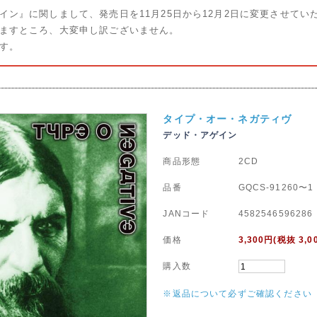
ン』に関しまして、発売日を11月25日から12月2日に変更させてい
ますところ、大変申し訳ございません。
す。
タイプ・オー・ネガティヴ
デッド・アゲイン
商品形態
2CD
品番
GQCS-91260〜1
JANコード
4582546596286
価格
3,300
円(税抜 3,0
購入数
※返品について必ずご確認ください