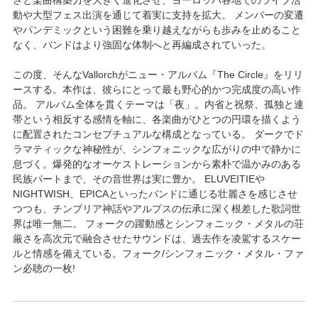
動や大型フェス出演を通じて着実に支持を拡大。 メンバーの変遷
やパンデミックという困難を乗り越えながらも歩みを止めること
なく、バンドはより強固な体制へと再編成されていった。
この度、そんなVallorchがニュー・アルバム『The Circle』をリリ
ースする。本作は、彼らにとって最も野心的かつ完成度の高い作
品。 アルバム全体を貫くテーマは「夜」。内省と祝祭、孤独と連
帯という相反する感情を軸に、各楽曲がひとつの円環を描くよう
に配置されたコンセプチュアルな構成となっている。 ダークでド
ラマティックな神秘性が、シンフォニックな広がりの中で静かに
息づく。爆発的なオーケストレーションから素朴で温かみのある
民族パートまで、その音世界は実に豊か。 ELUVEITIEや
NIGHTWISH、EPICAといったバンドに通じる壮麗さを感じさせ
つつも、チンブリア神話やアルプスの伝承に深く根差した歌詞世
界は唯一無二。 フォークの躍動感とシンフォニック・メタルの荘
厳さを高次元で融合させたサウンドは、過去作を凌駕するスケー
ルと情感を備えている。フォーク/シンフォニック・メタル・ファ
ン必聴の一枚!