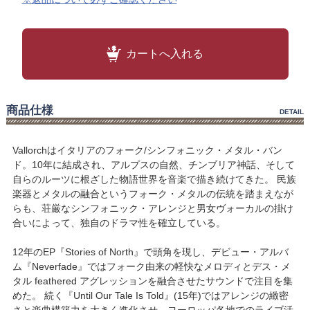
カートへ入れる
商品仕様
DETAIL
Vallorchはイタリアのフォーク/シンフォニック・メタル・バン
ド。10年に結成され、アルプスの自然、チンブリア神話、そして
自らのルーツに根ざした物語世界を音楽で描き続けてきた。 民族
楽器とメタルの融合というフォーク・メタルの伝統を踏まえなが
らも、荘厳なシンフォニック・アレンジと男女ヴォーカルの掛け
合いによって、独自のドラマ性を確立している。
12年のEP『Stories of North』で頭角を現し、デビュー・アルバ
ム『Neverfade』ではフォーク由来の軽快なメロディとデス・メ
タル feathered アグレッションを融合させたサウンドで注目を集
めた。 続く『Until Our Tale Is Told』(15年)ではアレンジの緻密
さと楽曲構築力を大きく進化させ、ヨーロッパ各地でのライブ活