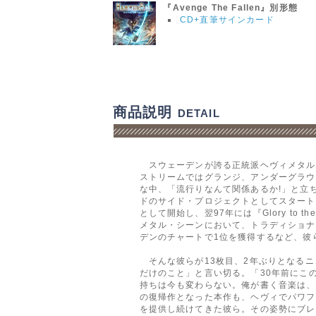
『Avenge The Fallen』別形態
CD+直筆サインカード
商品説明
DETAIL
スウェーデンが誇る正統派ヘヴィメタル・バ
ストリームではグランジ、アンダーグラウ
な中、「流行りなんて関係あるか!」と立ち上
ドのサイド・プロジェクトとしてスタートし
として開始し、翌97年には『Glory t
メタル・シーンにおいて、トラディショナル
デンのチャートで1位を獲得するなど、彼
そんな彼らが13枚目、2年ぶりとなるニュー
だけのこと」と言い切る。「30年前にこ
持ちは今も変わらない。俺が書く音楽は、
の復帰作となった本作も、ヘヴィでパワフル
を提供し続けてきた彼ら。その姿勢にブレ