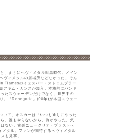
言うと、まさにヘヴィメタル暗黒時代。メイン
ヘヴィメタルの居場所などなかった。そん
n Flamesのイェスパー・ストロムブラー
ト、ヨアキム・カンスが加入。本格的にバンド
地であったスウェーデンだけでなく、世界中の
Renegade』(00年)が本国スウェー
作について、オスカーは「いつも通りにやった
から。誰もやらないから、俺がやった。気
りはない。古巣ニュークリア・ブラストへ
ヴィメタル。ファンが期待するヘヴィメタル
クスも見事。