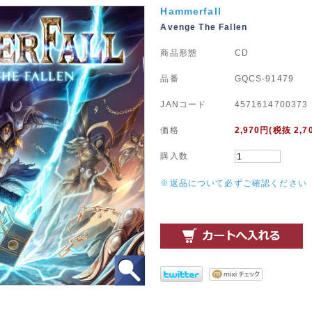
Hammerfall
Avenge The Fallen
商品形態
CD
品番
GQCS-91479
JANコード
4571614700373
価格
2,970
円(税抜 2,7
購入数
※返品について必ずご確認ください