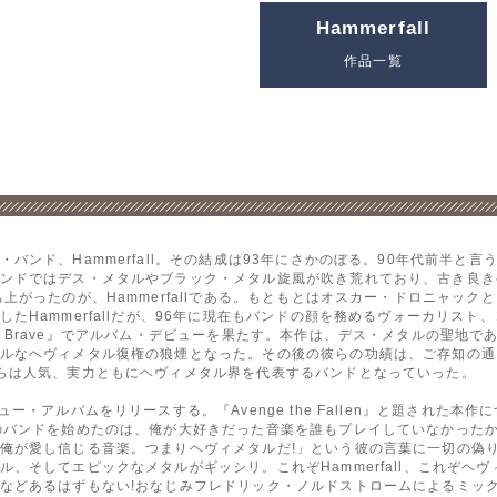
Hammerfall
作品一覧
ンド、Hammerfall。その結成は93年にさかのぼる。90年代前半と
ンドではデス・メタルやブラック・メタル旋風が吹き荒れており、古き良き
がったのが、Hammerfallである。もともとはオスカー・ドロニャックとI
たHammerfallだが、96年に現在もバンドの顔を務めるヴォーカリス
o the Brave』でアルバム・デビューを果たす。本作は、デス・メタルの聖
なヘヴィメタル復権の狼煙となった。その後の彼らの功績は、ご存知の通り。『
らは人気、実力ともにヘヴィメタル界を代表するバンドとなっていった。
・アルバムをリリースする。『Avenge the Fallen』と題された本
のバンドを始めたのは、俺が大好きだった音楽を誰もプレイしていなかった
俺が愛し信じる音楽。つまりヘヴィメタルだ!」という彼の言葉に一切の偽
、そしてエピックなメタルがギッシリ。これぞHammerfall、これぞヘ
などあるはずもない!おなじみフレドリック・ノルドストロームによるミッ