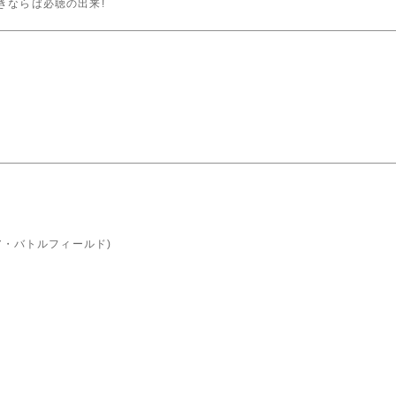
en好きならば必聴の出来!
)
・ア・バトルフィールド)