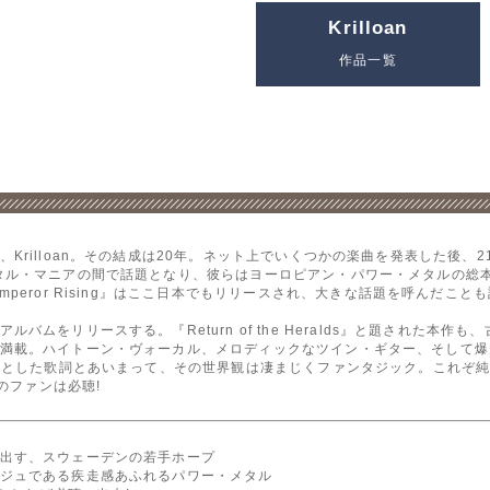
Krilloan
作品一覧
loan。その結成は20年。ネット上でいくつかの楽曲を発表した後、21年には『Stor
タル・マニアの間で話題となり、彼らはヨーロピアン・パワー・メタルの総
peror Rising』はここ日本でもリリースされ、大きな話題を呼んだこと
ムをリリースする。『Return of the Heralds』と題された本
満載。ハイトーン・ヴォーカル、メロディックなツイン・ギター、そして爆
題材とした歌詞とあいまって、その世界観は凄まじくファンタジック。これぞ純
たりのファンは必聴!
出す、スウェーデンの若手ホープ
ジュである疾走感あふれるパワー・メタル