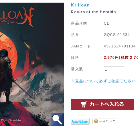
Krilloan
Return of the Heralds
商品形態
CD
品番
GQCS-91534
JANコード
4571614701134
価格
2,970
円(税抜 2,7
購入数
※返品について必ずご確認ください