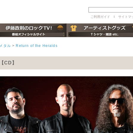
ご利用ガイド
ｌ
サイトマ
メタル
>
Return of the Heralds
lds【CD】