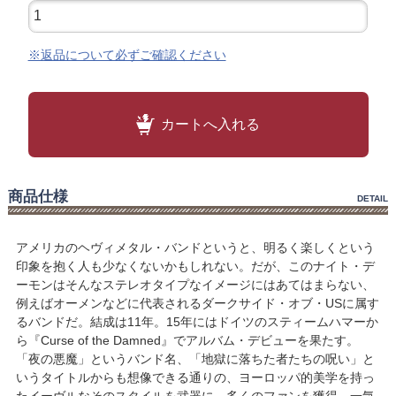
※返品について必ずご確認ください
カートへ入れる
商品仕様
DETAIL
アメリカのヘヴィメタル・バンドというと、明るく楽しくという
印象を抱く人も少なくないかもしれない。だが、このナイト・デ
ーモンはそんなステレオタイプなイメージにはあてはまらない、
例えばオーメンなどに代表されるダークサイド・オブ・USに属す
るバンドだ。結成は11年。15年にはドイツのスティームハマーか
ら『Curse of the Damned』でアルバム・デビューを果たす。
「夜の悪魔」というバンド名、「地獄に落ちた者たちの呪い」と
いうタイトルからも想像できる通りの、ヨーロッパ的美学を持っ
たイーヴルなそのスタイルを武器に、多くのファンを獲得。一気