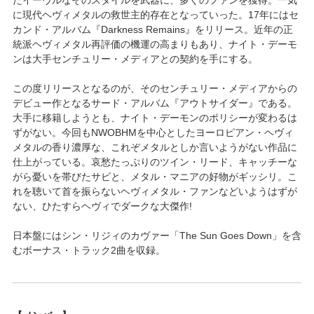
に現代ヘヴィメタルの救世主的存在となっていった。17年にはセ
カンド・アルバム『Darkness Remains』をリリース。近年の正
統派ヘヴィメタル再評価の機運の高まりもあり、ナイト・デーモ
ンは大手センチュリー・メディアとの契約を手にする。
この度リリースとなるのが、そのセンチュリー・メディアからの
デビュー作となるサード・アルバム『アウトサイダー』である。
大手に移籍しようとも、ナイト・デーモンのポリシーが変わるは
ずがない。今回もNWOBHMを中心としたヨーロピアン・ヘヴィ
メタルの香り濃厚な、これぞメタルとしか言いようがない作品に
仕上がっている。哀愁たっぷりのツイン・リード、キャッチーな
がら憂いを帯びたサビと、メタル・マニアの好物がギッシリ。こ
れを聴いて首を振らないヘヴィメタル・ファンなどいようはずが
ない、ひたすらヘヴィでダークな大傑作!
日本盤にはシン・リジィのカヴァー「The Sun Goes Down」を含
むボーナス・トラック2曲を収録。