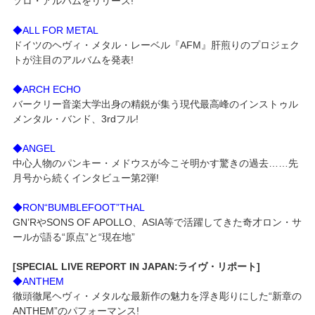
ソロ・アルバムをリリース!
◆ALL FOR METAL
ドイツのヘヴィ・メタル・レーベル『AFM』肝煎りのプロジェク
トが注目のアルバムを発表!
◆ARCH ECHO
バークリー音楽大学出身の精鋭が集う現代最高峰のインストゥル
メンタル・バンド、3rdフル!
◆ANGEL
中心人物のパンキー・メドウスが今こそ明かす驚きの過去……先
月号から続くインタビュー第2弾!
◆RON“BUMBLEFOOT”THAL
GN’RやSONS OF APOLLO、ASIA等で活躍してきた奇才ロン・サ
ールが語る“原点”と“現在地”
[SPECIAL LIVE REPORT IN JAPAN:ライヴ・リポート]
◆ANTHEM
徹頭徹尾ヘヴィ・メタルな最新作の魅力を浮き彫りにした“新章の
ANTHEM”のパフォーマンス!