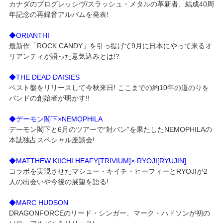
カナダのプログレッシヴ/スラッシュ・メタルの革新者、結成40周
年記念の再録音アルバムを発表!
◆ORIANTHI
最新作「ROCK CANDY」を引っ提げて9月に日本にやって来るオ
リアンティが語った意気込みとは!?
◆THE DEAD DAISIES
ベスト盤をリリースして今秋来日! ここまでの約10年の道のりを
バンドの創始者が明かす!!
◆デーモン閣下×NEMOPHILA
デーモン閣下と6月のツアーで“対バン”を果たしたNEMOPHILAの
本誌独占スペシャル座談会!
◆MATTHEW KIICHI HEAFY[TRIVIUM]× RYOJI[RYUJIN]
コラボを実現させたマシュー・キイチ・ヒーフィーとRYOJIが2
人の出会いや今後の展望を語る!
◆MARC HUDSON
DRAGONFORCEのリード・シンガー、マーク・ハドソンが初の