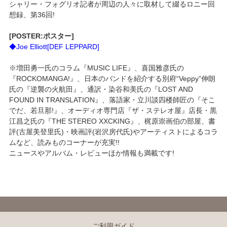
シャリー・フォグリオ記者が周辺の人々に取材して綴るロニー回
想録、第36回!
[POSTER:ポスター]
◆Joe Elliott[DEF LEPPARD]
※増田勇一氏のコラム『MUSIC LIFE』、喜国雅彦氏の
『ROCKOMANGA!』、日本のバンドを紹介する別府“Veppy”伸朗
氏の『逆襲の火航田』、通訳・染谷和美氏の『LOST AND
FOUND IN TRANSLATION』、落語家・立川談四楼師匠の『そこ
でだ、若旦那!』、オーディオ専門店『ザ・ステレオ屋』店長・黒
江昌之氏の『THE STEREO XXCKING』、梶原崇画伯の部屋、書
評(古屋美登里氏)・映画評(岩沢房代氏)やアーティストによるコラ
ムなど、読みものコーナーが充実!!
ニュースやアルバム・レビューほか情報も満載です!
ご利用ガイド