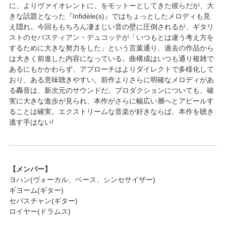
に、よりヴァイオレントに、をモットーとしてきた彼らだが、大
きな話題となった『Infidèle(s)』ではちょっとしたメロディも見
え隠れ。今回ももちろん凄まじい音の壁に圧倒されるが、ギタリ
ストのセバスティアン・デュコッテが「いつもとは違う考え方を
するために大きな努力をした」という言葉通り、過去の作品から
は大きく前進した内容になっている。曲構成はいつも通り複雑で
あるにもかかわらず、アプローチはよりダイレクトで多様化して
おり、ある意味聴きやすい。前作よりさらに明確なメロディがあ
る轟音は、新次元のサウンドだ。プロダクションについても、確
実に大きな進歩が見られ、本作がさらに幅広い層へとアピールす
ることは確実。エクストリームな音楽が好きならば、本作を聴き
逃す手はない!
【メンバー】
ヨハン(ヴォーカル、ベース、シンセサイザー)
ギヨーム(ギター)
セバスチャン(ギター)
ロイヤー(ドラムス)