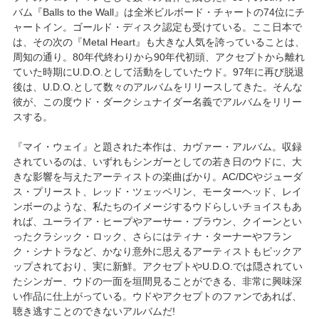
バム『Balls to the Wall』は全米ビルボード・チャートの74位にチ
ャートイン。ゴールド・ディスク認定も受けている。ここ日本で
は、その次の『Metal Heart』も大きな人気を誇っていることは、
周知の通り。80年代終わりから90年代初頭、アクセプトから離れ
ていた時期にU.D.O.として活動をしていたウド。97年に再び脱退
後は、U.D.O.として数々のアルバムをリリースしてきた。そんな
彼が、この度ウド・ダークシュナイダー名義でアルバムをリリー
スする。
『マイ・ウェイ』と題された本作は、カヴァー・アルバム。収録
されているのは、いずれもシンガーとしての若き日のウドに、大
きな影響を与えたアーティストの楽曲ばかり。AC/DCやジューダ
ス・プリースト、レッド・ツェッペリン、モーターヘッド、レイ
ンボーのような、私たちのイメージするウドらしいチョイスもあ
れば、ユーライア・ヒープやアーサー・ブラウン、クイーンとい
ったクラシック・ロック、さらにはティナ・ターナーやフラン
ク・シナトラなど、かなり意外に思えるアーティストもピックア
ップされており、実に新鮮。アクセプトやU.D.O.では隠されてい
たシンガー、ウドの一面を垣間見ることができる、非常に興味深
い作品に仕上がっている。ウドやアクセプトのファンであれば、
聴き逃すことのできないアルバムだ!