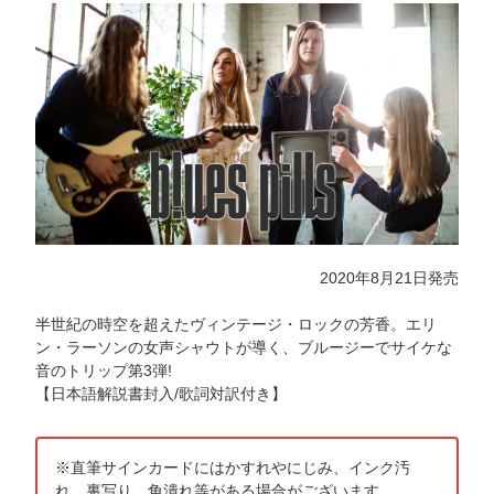
2020年8月21日発売
半世紀の時空を超えたヴィンテージ・ロックの芳香。エリ
ン・ラーソンの女声シャウトが導く、ブルージーでサイケな
音のトリップ第3弾!
【日本語解説書封入/歌詞対訳付き】
※直筆サインカードにはかすれやにじみ、インク汚
れ、裏写り、角潰れ等がある場合がございます。