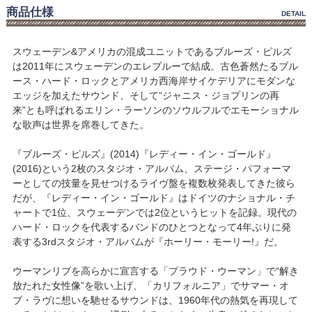
商品仕様
DETAIL
スウェーデン&アメリカの混成ユニットであるブルーズ・ピルズ
は2011年にスウェーデンのエレブルーで結成。古色蒼然たるブル
ース・ハード・ロックとアメリカ西海岸サイケデリアにモダンな
エッジを加えたサウンド、そして“ジャニス・ジョプリンの再
来”とも呼ばれるエリン・ラーソンのソウルフルでエモーショナル
な歌声は世界を席巻してきた。
『ブルーズ・ピルズ』(2014)『レディー・イン・ゴールド』
(2016)という2枚のスタジオ・アルバム、ステージ・パフォーマ
ーとしての技量を見せつけるライヴ盤を複数枚発表してきた彼ら
だが、『レディー・イン・ゴールド』はドイツのナショナル・チ
ャートで1位、スウェーデンでは2位というヒットを記録。現代の
ハード・ロックを代表するバンドのひとつとなって4年ぶりに発
表する3rdスタジオ・アルバムが『ホーリー・モーリー!』だ。
ウーマンリブを高らかに宣言する「プラウド・ウーマン」で“解き
放たれた女性像”を歌い上げ、「カリフォルニア」でサマー・オ
ブ・ラヴに想いを馳せるサウンドは、1960年代の熱気を再現して