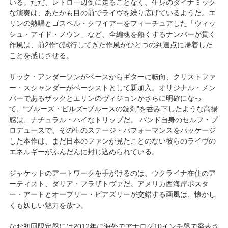
いる。ただ、レトロ一辺倒に走ることなく、生身のダイナミック
な演奏は、あたかも目の前でライヴを繰り広げているようだ。エ
リンの熱唱とゴスペル・クワイアーをフィーチュアした「ウィッ
シュ・アイド・ノウン」など、全編魂を熱くするナンバーが貫く
作風は、前2作で試行してきた作風がひとつの到達点に帰着した
ことを感じさせる。
ザック・アンダーソンがベースからギターに転向、クリストファ
ー・スシャンダーがベーシストとして新加入。オリジナル・メン
バーであるザックとエリンのヴィジョンがさらに明確になっ
て、“ブルーズ・ピルズ=ブルースの錠剤”を呑み下したような高揚
感は、ナチュラル・ハイなトリップだ。 バンド自身のセルフ・プ
ロデュースで、その生のステージ・パフォーマンスをパッケージ
した本作は、まだ日本のファンが見たことのない彼らのライヴの
エネルギーがふんだんに封じ込められている。
ジャケットのアートワークを手がけるのは、ウクライナ在住のア
ーティスト、ダリア・フラザトヴァだ。アメリカ西海岸ポスタ
ー・アートとオーブリー・ビアズリーが交錯する画風は、懐かし
くも妖しい魅力を放つ。
なお初回限定盤には2012年に海外でアナログ10インチ盤で発表さ