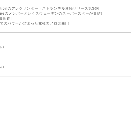
ationのアレクサンダー・ストランデル連続リリース第3弾!
ty、Europeのメンバーというスウェーデンのスーパースターが集結!
最新作!
のパワーが詰まった究極美メロ楽曲!!!
ル)
ス)