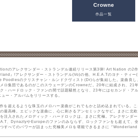
Crowne
作品一覧
ionのアレクサンダー・ストランデル連続リリース第3弾! Art Nation
rland』!アレクサンダー・ストランデル(Vo)の他、H.E.A.Tのヨナ・ティー(G
、The Poodlesのクリスチャン・ルンドクヴィスト(Dr)らが集結した。楽
団であるのがこのスウェーデンのCrowneだ。20年に結成され、21年に『Kin
ハードロック・ファンの間で話題騒然となり、23年にはセカンド・アルバム『Op
るニュー・アルバムをリリースする。
は、前作を超えるような珠玉のメロハー楽曲がこれでもかと詰め込まれている。
の最高峰。エピックな楽曲に、心に刺さるアンセミックなサビ。まさに北欧
を注入されたメロディック・ハードロックは、まさに究極。アレクサンダー
H.E.A.T、DynaztyやEuropeのファンのみならず、ロックファンをも超
すべてのパワーが詰まった究極美メロを堪能できるまさに『Wonderland