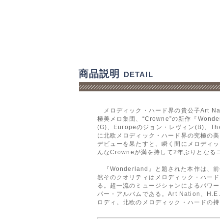
商品説明
DETAIL
メロディック・ハード界の貴公子Art Nat
極美メロ集団、“Crowne”の新作『Wonde
(G)、Europeのジョン・レヴィン(B)
に北欧メロディック・ハード界の究極の美メロ集
デビューを果たすと、瞬く間にメロディック・
んなCrowneが満を持して2年ぶりとな
『Wonderland』と題された本作
然そのクオリティはメロディック・ハード
る。超一流のミュージシャンによるパワー
パー・アルバムである。Art Nation、
ロディ。北欧のメロディック・ハードの持つ