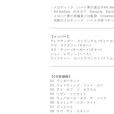
・メロディック・ハード界の貴公子Art N
・Art Nation、H.E.A.T、Dynaz
・メロハー界の究極美メロ集団、Crowne
・北欧のメロディック・ハードの持つすべて
【メンバー】
アレクサンダー・ストランデル (ヴォーカ
ラヴ・マグヌソン (ギター)
ヨナ・ティー (キーボード/ギター)
ジョン・レヴィン (ベース)
クリスチャン・ルンドクヴィスト (ドラム
【CD収録曲】
01. ワンダーランド
02. ウェイティング・フォー・ユー
03. アイ・オブ・ジ・オラクル
04. ヘヴン・トゥナイト
05. ウォーローズ・オブ・ザ・ノース
06. タイミング・イズ・ライト
07. グッドバイ
08. ラヴ・ザイ・エネミー