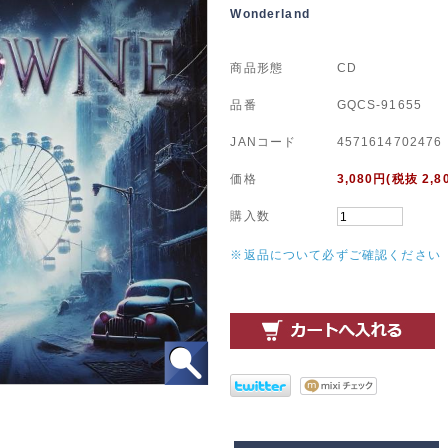
Wonderland
商品形態
CD
品番
GQCS-91655
JANコード
4571614702476
価格
3,080
円(税抜 2,8
購入数
※返品について必ずご確認ください