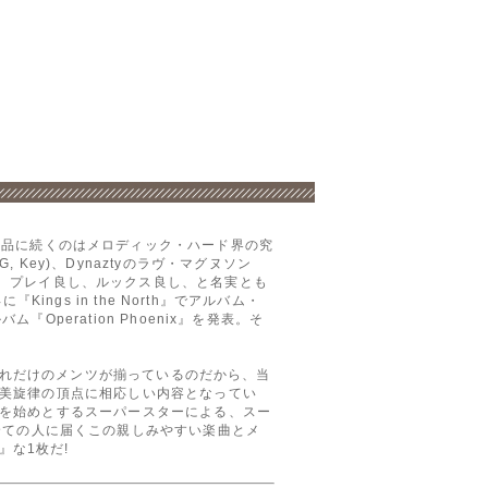
 の2作品に続くのはメロディック・ハード界の究
, Key)、Dynaztyのラヴ・マグヌソン
曲良し、プレイ良し、ルックス良し、と名実とも
gs in the North』でアルバム・
eration Phoenix』を発表。そ
これだけのメンツが揃っているのだから、当
美旋律の頂点に相応しい内容となってい
を始めとするスーパースターによる、スー
えて、全ての人に届くこの親しみやすい楽曲とメ
』な1枚だ!