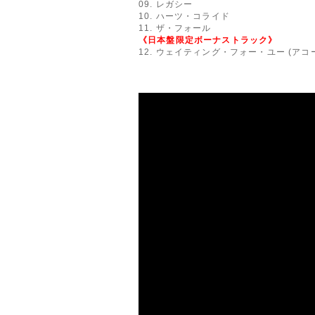
09. レガシー
10. ハーツ・コライド
11. ザ・フォール
《日本盤限定ボーナストラック》
12. ウェイティング・フォー・ユー (ア