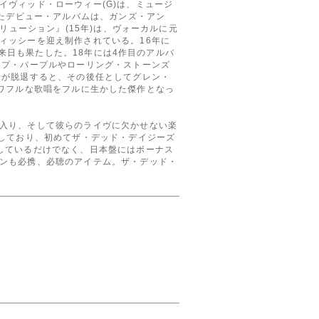
ヴィッド・ローウィー(G)は、ミュージ
したデビュー・アルバムは、ガンズ・アン
リューション』(15年)は、ヴォーカルに元
ィッシーを迎え制作されている。16年に
初来日も果たした。18年には4作目のアルバ
ープ・パープルやローリング・ストーンズ
サが脱退すると、その後任としてグレン・
でパワフルな歌唱をフルに生かした傑作となっ
入り、そして彼らのライヴに欠かせない楽
ーしており、初めてザ・デッド・デイジーズ
しているだけでなく、日本盤にはボーナス
ンも必携、必聴のアイテム。ザ・デッド・