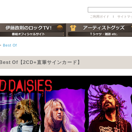
ご利用ガイド
ｌ
サイトマ
>
Best Of
s/Best Of【2CD+直筆サインカード】