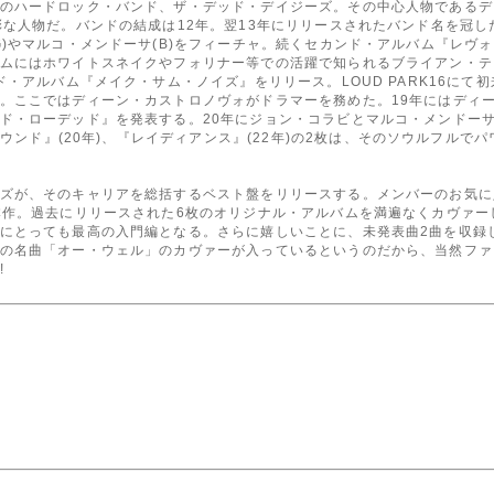
のハードロック・バンド、ザ・デッド・デイジーズ。その中心人物であるデイ
彩な人物だ。バンドの結成は12年。翌13年にリリースされたバンド名を冠
)やマルコ・メンドーサ(B)をフィーチャ。続くセカンド・アルバム『レヴォ
ムにはホワイトスネイクやフォリナー等での活躍で知られるブライアン・テ
ド・アルバム『メイク・サム・ノイズ』をリリース。LOUD PARK16にて
。ここではディーン・カストロノヴォがドラマーを務めた。19年にはディ
ド・ローデッド』を発表する。20年にジョン・コラビとマルコ・メンドー
グラウンド』(20年)、『レイディアンス』(22年)の2枚は、そのソウルフル
ズが、そのキャリアを総括するベスト盤をリリースする。メンバーのお気に
本作。過去にリリースされた6枚のオリジナル・アルバムを満遍なくカヴァ
にとっても最高の入門編となる。さらに嬉しいことに、未発表曲2曲を収録
の名曲「オー・ウェル」のカヴァーが入っているというのだから、当然ファ
!