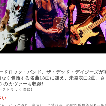
ードロック・バンド、ザ・デッド・デイジーズが
遍なく包括する名曲18曲に加え、未発表曲2曲、
クのカヴァーも収録!
ナストラック収録】
じみ、インク汚れ、裏写り、角潰れ等、軽微な破損等がある場