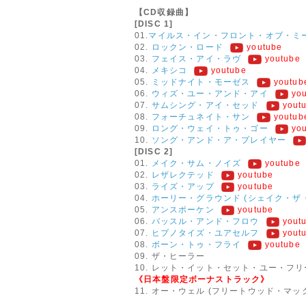
【CD収録曲】
[DISC 1]
01.
マイルス・イン・フロント・オブ・ミ
02.
ロックン・ロード
youtube
03.
フェイス・アイ・ラヴ
youtube
04.
メキシコ
youtube
05.
ミッドナイト・モーゼス
youtub
06.
ウィズ・ユー・アンド・アイ
yo
07.
サムシング・アイ・セッド
yout
08.
フォーチュネイト・サン
youtub
09.
ロング・ウェイ・トゥ・ゴー
yo
10.
ソング・アンド・ア・プレイヤー
[DISC 2]
01.
メイク・サム・ノイズ
youtube
02.
レザレクテッド
youtube
03.
ライズ・アップ
youtube
04.
ホーリー・グラウンド (シェイク・ザ
05.
アンスポーケン
youtube
06.
バッスル・アンド・フロウ
yout
07.
ヒプノタイズ・ユアセルフ
yout
08.
ボーン・トゥ・フライ
youtube
09. ザ・ヒーラー
10. レット・イット・セット・ユー・フリ
《日本盤限定ボーナストラック》
11. オー・ウェル (フリートウッド・マッ