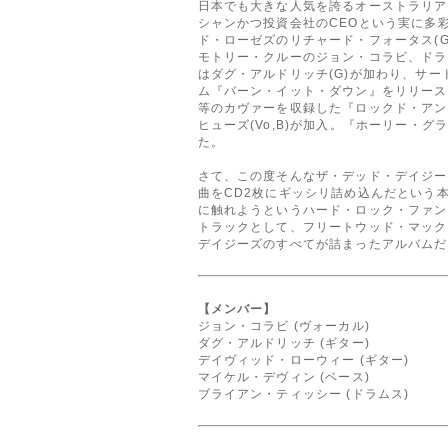
日本でも大きな人気を誇るオーストラリア
シャンかつ投資会社のCEOという実に多
ド・ローゼズのリチャード・フォータス(G
モトリー・クルーのジョン・コラビ、ドラ
はダグ・アルドリッチ(G)が加わり、サー
ム『バーン・イット・ダウン』をリリース
等のカヴァーを収録した『ロックド・アン
ヒューズ(Vo,B)が加入。『ホーリー・
た。
さて、この度そんなザ・デッド・デイジー
曲をCD2枚にギッシリ詰め込んだという
に触れようというハード・ロック・ファン
トラックとして、フリートウッド・マック
デイジーズのすべてが詰まったアルバムだ
【メンバー】
ジョン・コラビ (ヴォーカル)
ダグ・アルドリッチ (ギター)
デイヴィッド・ローウィー (ギター)
マイケル・デヴィン (ベース)
ブライアン・ティッシー (ドラムス)