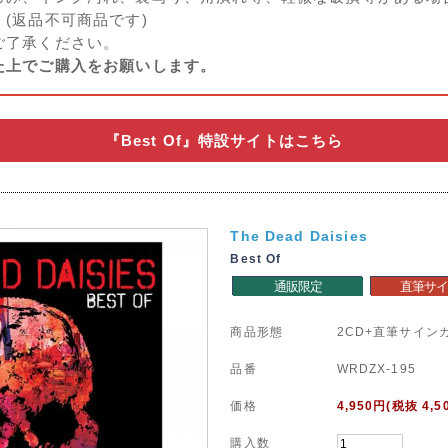
(返品不可商品です)
ご了承ください。
た上でご購入をお願いします。
『Best Of』特設サイトはこちら
The Dead Daisies
Best Of
通販限定
直筆サイ
商品形態
2CD+直筆サイン
品番
WRDZX-195
価格
4,950
円(税抜 4,5
購入数