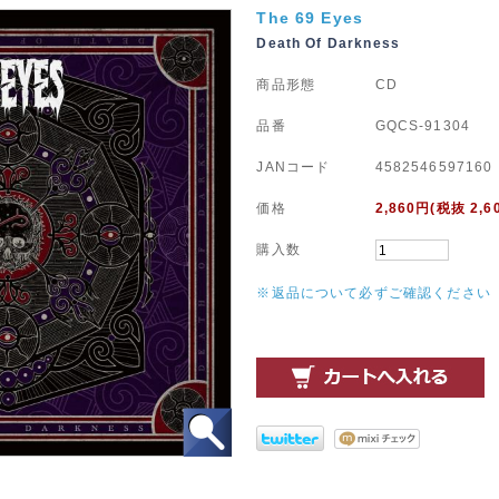
The 69 Eyes
Death Of Darkness
商品形態
CD
品番
GQCS-91304
JANコード
4582546597160
価格
2,860
円(税抜 2,6
購入数
※返品について必ずご確認ください