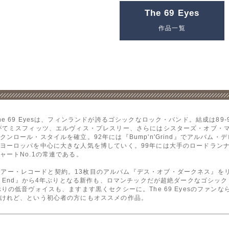
The 69 Eyes
作品一覧
e 69 Eyesは、フィンランドが誇るゴシックなロック・バンド。結成は89
がてミスフィッツ、エルヴィス・プレスリー、さらにはシスターズ・オブ・
ンロール・スタイルを確立。92年には『Bump'n'Grind』でアルバム
ヨーロッパを中心に大きな人気を博していく。99年には大手のロードラン
ートNo.1の常連である。
・ファイアー・レコードと契約。13枚目のアルバム『デス・オブ・ダークネス』
t End』から4年ぶりとなる新作も、ロマンチックだが超絶ダークなゴシッ
りの低音ヴォイスも、ますます黒くセクシーに。The 69 Eyesのファン
けれど、という初心者の方にもオススメの作品。