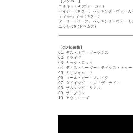
【メンバー】
ユルキィ 69 (ヴォーカル)
ベイジー (ギター、バッキング・ヴォーカ
ティモ‐ティモ (ギター)
アーチー (ベース、バッキング・ヴォーカ
ユッシ 69 (ドラムス)
【CD収録曲】
01. デス・オブ・ダークネス
02. ドライヴ
03. ガッタ・ロック
04. ディス・マーダー・テイクス・トゥー (
05. カリフォルニア
06. コール・ミー・スネイク
07. ダイイング・イン・ザ・ナイト
08. サムシング・リアル
09. サンダウン
10. アウトローズ