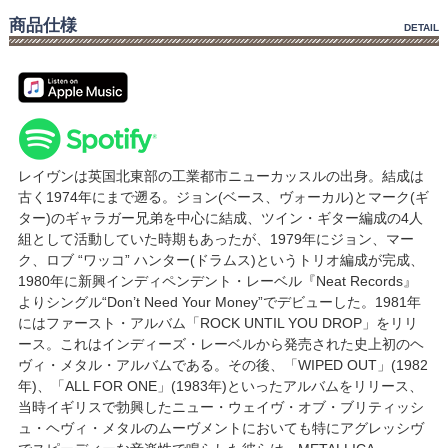
商品仕様
DETAIL
レイヴンは英国北東部の工業都市ニューカッスルの出身。結成は
古く1974年にまで遡る。ジョン(ベース、ヴォーカル)とマーク(ギ
ター)のギャラガー兄弟を中心に結成、ツイン・ギター編成の4人
組として活動していた時期もあったが、1979年にジョン、マー
ク、ロブ “ワッコ” ハンター(ドラムス)というトリオ編成が完成、
1980年に新興インディペンデント・レーベル『Neat Records』
よりシングル“Don’t Need Your Money”でデビューした。1981年
にはファースト・アルバム「ROCK UNTIL YOU DROP」をリリ
ース。これはインディーズ・レーベルから発売された史上初のヘ
ヴィ・メタル・アルバムである。その後、「WIPED OUT」(1982
年)、「ALL FOR ONE」(1983年)といったアルバムをリリース、
当時イギリスで勃興したニュー・ウェイヴ・オブ・ブリティッシ
ュ・ヘヴィ・メタルのムーヴメントにおいても特にアグレッシヴ