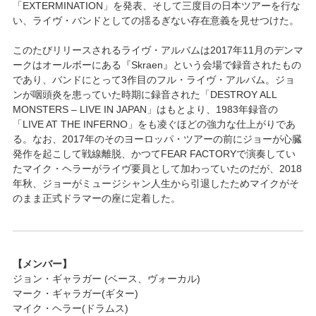
「EXTERMINATION」を発表、そして三度目の日本ツアーを行な
い、ライヴ・バンドとしての揺るぎない存在意義を見せつけた。
このたびリリースされるライヴ・アルバムは2017年11月のデンマ
ークはオールボーにある『Skraen』という会場で録音されたもの
であり、バンドにとって3作目のフル・ライヴ・アルバム。ジョ
ンが咽頭炎を患っていた時期に録音された「DESTROY ALL
MONSTERS – LIVE IN JAPAN」はもとより、1983年録音の
「LIVE AT THE INFERNO」をも凌ぐほどの強力な仕上がりであ
る。なお、2017年のそのヨーロッパ・ツアーの前にジョーが心臓
発作を起こして戦線離脱、かつてFEAR FACTORYで演奏してい
たマイク・ヘラーがライヴ要員として加わっていたのだが、2018
年秋、ジョーがミュージシャン人生から引退したためマイクがそ
のまま正式ドラマーの座に定着した。
【メンバー】
ジョン・ギャラガー (ベース、ヴォーカル)
マーク・ギャラガー(ギター)
マイク・ヘラー(ドラムス)