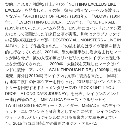
契約、これまた強烈な仕上がりの「NOTHING EXCEEDS LIKE
EXCESS」を発表した。その後、彼らは様々なレーベルを渡り歩
きながら「ARCHITECT OF FEAR」(1991年)、「GLOW」(1994
年)、「EVERYTHING LOUDER」(1997年)、「ONE FOR ALL」
(1999年)といったアルバムを発表、1995年にはバンドとファン双
方にとって宿願だった初来日公演が実現、川崎はクラブチッタで
の公演の模様はライヴ盤「DESTROY ALL MONSTERS – LIVE IN
JAPAN」として作品化された。その後も彼らはライヴ活動を精力
的に行なっていたが、2001年、壁の崩落事故に巻き込まれたマー
クが脚を骨折、彼の入院加療とリハビリのためレイヴンは活動休
止を余儀なくされた。 2009年、大怪我を克服したマークはバ
ンドに復帰、アルバム「WALK THROUGH FIRE」(2009年に日本
発売。海外は2010年)でレイヴンは見事に復活を果たし、同年に
は通算二度目の日本ツアーを行なった。2013年にはバンドのヒス
トリーを回想するドキュメンタリーDVD『ROCK UNTIL YOU
DROP – A LONG DAYS JOURNEY』を発表、レイヴンのメンバ
ー達は勿論のこと、METALLICAのラーズ・ウルリッヒや
TWISTED SISTERのディー・スナイダー、MEGADETHのデイヴ
ィッド・エレフソンらも証言者としてそこに登場、レイヴンのヘ
ヴィ・メタルというジャンルにおける影響力と功績を称えてい
た。2015年には現時点での最新スタジオ・アルバム