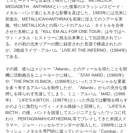
でスピーディーな音楽性で鳴らした彼らは、METALLICA、
MEGADETH、ANTHRAXといった後輩のスラッシュ/スピード・
メタル・バンド達にも大きな影響を及ぼした。1983年には北米に
初進出、METALLICAやANTHRAXを前座に従えてのツアーを実
施、特にMETALLICAとの両バンドのアルバム・タイトルを合体
させた名称による『KILL ’EM ALL FOR ONE TOUR』は今ではヘ
ヴィ・メタル・ヒストリーに残る出来事として伝説視されてい
る。その初の北米ツアーの際に録音された音源で構成されたの
が、2枚組ライヴ・アルバム「LIVE AT THE INFERNO」(1984年)
である。
その後、彼らはメジャー『Atlantic』とのディールを得たことを契
機に活動拠点をニューヨークに移し、「STAY HARD」(1985年)
や「THE PACK IS BACK」(1986年)といったコマーシャルな要素
を多々有するアルバムを制作したが、『Atlantic』からの充分な後
押しを得られず失速してしまう。ミニ・アルバム「MAD」(1986
年)、「LIFE’S A BITCH」(1987年)といった作品では鬱憤を晴らす
かのように激烈なヘヴィ・メタル路線へと回帰した。「LIFE’S A
BICTH」の後、バンドを脱退してエンジニアとなったワッコに代
わり、PENTAGRAMやCATHEDRAL等でプレイしてきた米国人ド
ラマー、ジョー・ハッセルヴァンダーが加入した。1988年にはス
ラッシュ・メタルを専門的に扱っていたレーベル『Combat』と