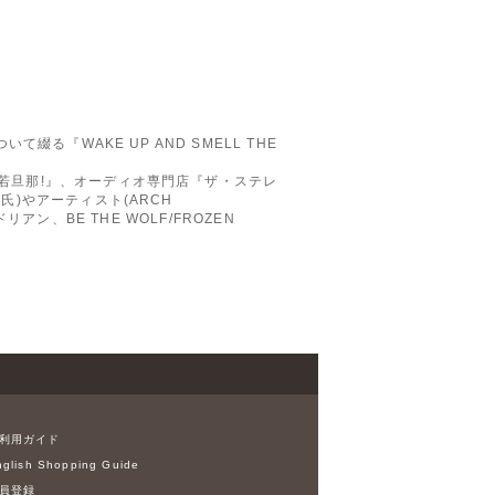
綴る『WAKE UP AND SMELL THE
だ、若旦那!』、オーディオ専門店『ザ・ステレ
氏)やアーティスト(ARCH
ドリアン、BE THE WOLF/FROZEN
利用ガイド
glish Shopping Guide
員登録