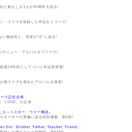
た頼もしき3人が40周年を語る!
ンマン・ライヴを収録した作品をリリース!
い独自性と、充実の“今”に迫る!
りのニュー・アルバムをリリース!
結成19年目にしてついに本誌初登場!
が初ライヴを収めたアルバムを発表!
リース記念企画
物「LOAD」の正体
を編む人～ミスター・ウドー物語』
ロモーターの実像に迫る特別連載、第6回!
o : Brother, Father, Teacher, Friend』
取材して綴るロニー回想録、第58回!