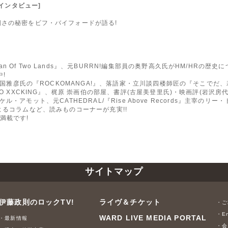
来日インタビュー]
靭さの秘密をビフ・バイフォードが語る!
f Two Lands』、元BURRN!編集部員の奥野高久氏がHM/HRの歴史について
!
、喜国雅彦氏の『ROCKOMANGA!』、落語家・立川談四楼師匠の『そこで
O XXCKING』、梶原 崇画伯の部屋、書評(古屋美登里氏)・映画評(岩沢房代
イケル・アモット、元CATHEDRAL/『Rise Above Records』主宰のリー・
よるコラムなど、読みものコーナーが充実!!
満載です!
サイトマップ
伊藤政則のロックTV!
ライヴ＆チケット
・ご
・En
WARD LIVE MEDIA PORTAL
・最新情報
・会