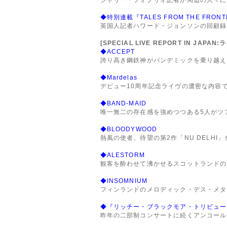
◆特別連載『TALES FROM THE FRONT
英国人記者ハワード・ジョンソンの回顧録:
[SPECIAL LIVE REPORT IN JAPA
◆ACCEPT
誇り高き鋼鉄神がパンデミックを乗り越え
◆Mardelas
デビュー10周年記念ライヴの濃密な内容で
◆BAND-MAID
唯一無二の存在感を強めつつある5人がツ
◆BLOODYWOOD
熱風の使者、待望の第2作「NU DELHI
◆ALESTORM
観客を酔わせて沸かせるスコットランドの
◆INSOMNIUM
フィンランドのメロディック・デス・メタ
◆『リッチー・ブラックモア・トリビュート
昨年の二部制コンサートに続くアンコール