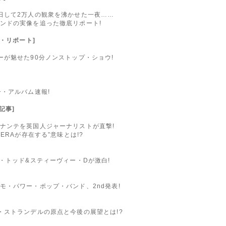
日して2万人の観衆を沸かせた一夜……
ンドの実像を追った徹底リポート!
イヴ・リポート]
ーが魅せた90分ノンストップ・ショウ!
・アルバム速報!
ー記事]
ナンテを英国人ジャーナリストが直撃!
ERAが存在する”意味とは!?
・トッド&スティーヴィー・Dが激白!
モ・パワー・ポップ・バンド、2nd発表!
・ストランデルの原点と今後の展望とは!?