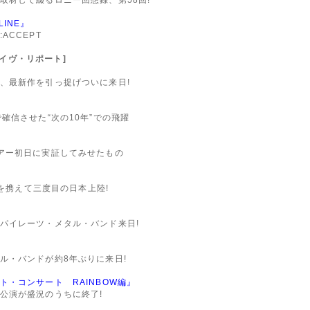
LINE』
ACCEPT
N:ライヴ・リポート]
、最新作を引っ提げついに来日!
確信させた“次の10年”での飛躍
アー初日に実証してみせたもの
」を携えて三度目の日本上陸!
パイレーツ・メタル・バンド来日!
ル・バンドが約8年ぶりに来日!
・コンサート RAINBOW編』
公演が盛況のうちに終了!