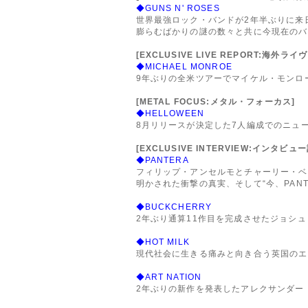
◆GUNS N' ROSES
世界最強ロック・バンドが2年半ぶりに来
膨らむばかりの謎の数々と共に今現在のバ
[EXCLUSIVE LIVE REPORT:海外ラ
◆MICHAEL MONROE
9年ぶりの全米ツアーでマイケル・モンロ
[METAL FOCUS:メタル・フォーカス]
◆HELLOWEEN
8月リリースが決定した7人編成でのニュー
[EXCLUSIVE INTERVIEW:インタビュ
◆PANTERA
フィリップ・アンセルモとチャーリー・ベ
明かされた衝撃の真実、そして“今、PANT
◆BUCKCHERRY
2年ぶり通算11作目を完成させたジョシュ
◆HOT MILK
現代社会に生きる痛みと向き合う英国のエ
◆ART NATION
2年ぶりの新作を発表したアレクサンダー