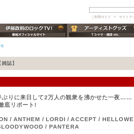
ご利用ガイド
ｌ
サイトマ
月号
号【雑誌】
半ぶりに来日して2万人の観衆を沸かせた一夜……
徹底リポート!
ON / ANTHEM / LORDI / ACCEPT / HELLOW
 BLOODYWOOD / PANTERA