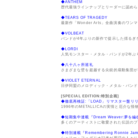
◆ANTHEM
歴代最強ラインナップとリーダーに認められ
◆TEARS OF TRAGEDY
最新作「Wonder Arts」全曲演奏のワ
◆VOLBEAT
バンドが4年ぶりの新作で提示した揺るぎな
◆LORDI
人気モンスター・メタル・バンドが2年ぶ
◆八十八ヶ所巡礼
さまざまな壁を超越する尖鋭的扇動集団が
◆VIOLET ETERNAL
日伊同盟のメロディック・メタル・バンド
[SPECIAL EDITION:特別企画]
◆徹底再検証:「LOAD」リマスター盤リ
1996年のMETALLICAの実情と厄介な怪
◆短期集中連載『Dream Weaver:夢
多くのアーティストに敬愛された伝説のプ
◆特別連載『Remembering Ronnie James Di
シャリー・フォグリオ記者が周辺の人々に