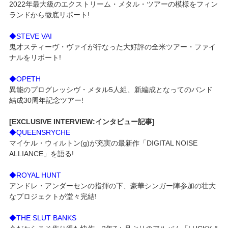
2022年最大級のエクストリーム・メタル・ツアーの模様をフィン
ランドから徹底リポート!
◆STEVE VAI
鬼才スティーヴ・ヴァイが行なった大好評の全米ツアー・ファイ
ナルをリポート!
◆OPETH
異能のプログレッシヴ・メタル5人組、新編成となってのバンド
結成30周年記念ツアー!
[EXCLUSIVE INTERVIEW:インタビュー記事]
◆QUEENSRYCHE
マイケル・ウィルトン(g)が充実の最新作「DIGITAL NOISE
ALLIANCE」を語る!
◆ROYAL HUNT
アンドレ・アンダーセンの指揮の下、豪華シンガー陣参加の壮大
なプロジェクトが堂々完結!
◆THE SLUT BANKS