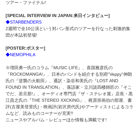
ツアー・ファイナル!
[SPECIAL INTERVIEW IN JAPAN:来日インタビュー]
◆STARBENDERS
2週間で全10公演という対バン形式のツアーを行なった刺激的集
団が本誌初登場!
[POSTER:ポスター]
◆NEMOPHILA
※増田勇一氏のコラム『MUSIC LIFE』、喜国雅彦氏の
『ROCKOMANGA!』、日本のバンドを紹介する別府“Veppy”伸朗
氏の『逆襲の火航田』、通訳・染谷和美氏の『LOST AND
FOUND IN TRANSLATION』、落語家・立川談四楼師匠の『そこ
でだ、若旦那!』、オーディオ専門店『ザ・ステレオ屋』店長・黒
江昌之氏の『THE STEREO XXCKING』、梶原崇画伯の部屋、書
評(古屋美登里氏)・映画評(岩沢房代氏)やアーティストによるコラ
ムなど、読みものコーナーが充実!!
ニュースやアルバム・レビューほか情報も満載です!