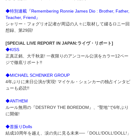
◆特別連載『Remembering Ronnie James Dio : Brother, Father,
Teacher, Friend』
シャリー・フォグリオ記者が周辺の人々に取材して綴るロニー回
想録、第29回!
[SPECIAL LIVE REPORT IN JAPAN:ライヴ・リポート]
◆KISS
正真正銘、大千秋楽! 一夜限りのアンコール公演をカラー12ペー
ジで徹底リポート!!
◆MICHAEL SCHENKER GROUP
4年ぶりに来日公演が実現! マイケル・シェンカーの独占インタビ
ューも必読!!
◆ANTHEM
ルール無用の『DESTROY THE BOREDOM』、“聖地”で6年ぶり
に開催!
◆首振りDolls
結成10周年を越え、涙の先に見る未来──「DOLL!DOLL!DOLL!」