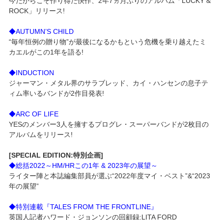
今だからこそ作り得た快作、2年7ヵ月ぶりのアルバム「LUCKY &
ROCK」リリース!
◆AUTUMN’S CHILD
“毎年恒例の贈り物”が最後になるかもという危機を乗り越えたミ
カエルがこの1年を語る!
◆INDUCTION
ジャーマン・メタル界のサラブレッド、カイ・ハンセンの息子テ
ィム率いるバンドが2作目発表!
◆ARC OF LIFE
YESのメンバー3人を擁するプログレ・スーパーバンドが2枚目の
アルバムをリリース!
[SPECIAL EDITION:特別企画]
◆総括2022～HM/HRこの1年 & 2023年の展望～
ライター陣と本誌編集部員が選ぶ“2022年度マイ・ベスト”&“2023
年の展望”
◆特別連載『TALES FROM THE FRONTLINE』
英国人記者ハワード・ジョンソンの回顧録:LITA FORD