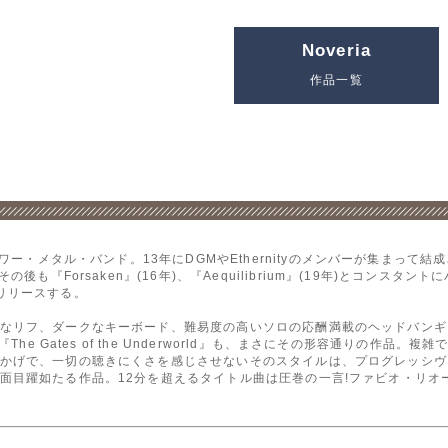
Noveria
作品一覧
パワー・メタル・バンド。13年にDGMやEthernityのメンバーが集まって
後も『Forsaken』(16年)、『Aequilibrium』(19年)とコンス
リリースする。
なリフ、ダークなキーボード、難易度の高いソロの応酬満載のヘッドバンギ
The Gates of the Underworld』も、まさにその形容通りの作
かげで、一切の聴きにくさを感じさせないそのスタイルは、プログレッシヴ
如たる作品。12分を超えるタイトル曲は圧巻の一言!ファビオ・リオーネ(Angra