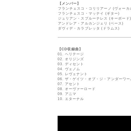
【メンバー】
フランチェスコ・コリリアーノ (ヴォーカ
フランチェスコ・マッテイ (ギター)
ジュリアン・スプルーテレス (キーボード
アンドレア・アルカンジェリ (ベース)
ダヴィデ・カラブレッタ (ドラムス)
【CD収録曲】
01. ヘリテージ
02. オリジンズ
03. ディセント
04. ヴェノム
05. レヴェナント
06. ザ・ゲイツ・オブ・ジ・アンダーワー
07. アセント
08. オーヴァーロード
09. アニマ
10. エターナル