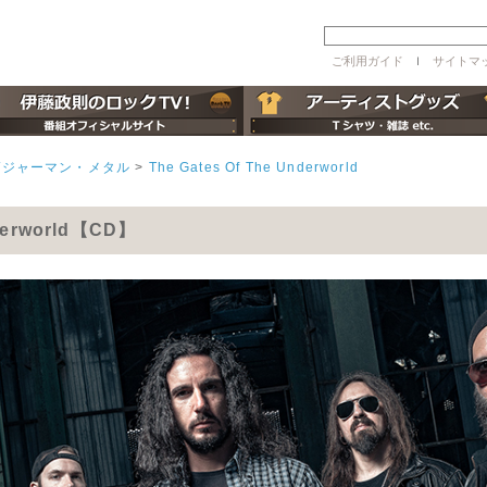
ご利用ガイド
ｌ
サイトマ
/ジャーマン・メタル
>
The Gates Of The Underworld
nderworld【CD】