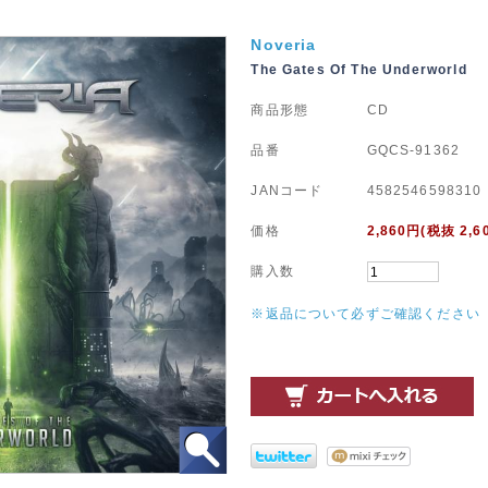
Noveria
The Gates Of The Underworld
商品形態
CD
品番
GQCS-91362
JANコード
4582546598310
価格
2,860
円(税抜 2,6
購入数
※返品について必ずご確認ください