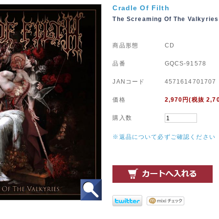
Cradle Of Filth
The Screaming Of The Valkyries
商品形態
CD
品番
GQCS-91578
JANコード
4571614701707
価格
2,970
円(税抜 2,7
購入数
※返品について必ずご確認ください