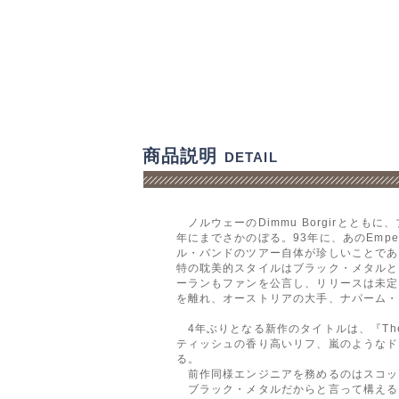
商品説明
DETAIL
ノルウェーのDimmu Borgirとともに
年にまでさかのぼる。93年に、あのEmp
ル・バンドのツアー自体が珍しいことであった。9
特の耽美的スタイルはブラック・メタルと
ーランもファンを公言し、リリースは未定
を離れ、オーストリアの大手、ナパーム・
4年ぶりとなる新作のタイトルは、『The S
ティッシュの香り高いリフ、嵐のようなドラミ
る。
前作同様エンジニアを務めるのはスコッ
ブラック・メタルだからと言って構える