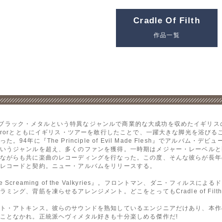
Cradle Of Filth
作品一覧
、ブラック・メタルという特異なジャンルで商業的な大成功を収めたイギリスのバンド、
erorとともにイギリス・ツアーを敢行したことで、一躍大きな脚光を浴び
4年に『The Principle of Evil Made Flesh』でアルバム
いうジャンルを超え、多くのファンを獲得。一時期はメジャー・レーベルと
ながらも共に楽曲のレコーディングを行なった。この度、そんな彼らが長年
レコードと契約。ニュー・アルバムをリリースする。
creaming of the Valkyries』。フロントマン、ダニ・フィルス
ング、背筋を凍らせるアレンジメント。どこをとってもCradle of Fi
ト・アトキンス。彼らのサウンドを熟知しているエンジニアだけあり、本作
ことなかれ。正統派ヘヴィメタル好きも十分楽しめる傑作だ!