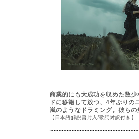
商業的にも大成功を収めた数少ない
ドに移籍して放つ、4年ぶりの
嵐のようなドラミング。彼らの
【日本語解説書封入/歌詞対訳付き】