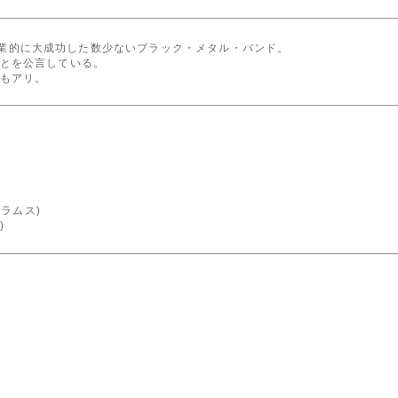
もに商業的に大成功した数少ないブラック・メタル・バンド。
とを公言している。
もアリ。
ドラムス)
)