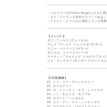
・ノルウェーのDimmu Borgirとと
・エド・シーランも長年のファンであるこ
・メジャー・レーベルと契約していた時期
【メンバー】
ダニ・フィルス (ヴォーカル)
マレク “アショク” シュメルダ (ギター)
ドニー・バーバッジ (ギター)
ダニエル・ファース (ベース)
マーティン “マルテュス” スカロウプカ (
ゾエ・フェデロフ (キーボード/ヴォーカル
【CD収録曲】
01. トゥ・リヴ・デリシャスリー
02. デマゴグリー
03. ザ・トリニティ・オブ・シャドウズ
04. ノン・オムニス・モリアル
05. ホワイト・ヘレボルス
06. ユー・アー・マイ・ノーティラス
07. マリグナント・パーフェクション