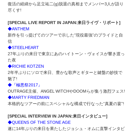
復活の経緯から足立祐二(g)脱退の真相までメンバー3人が語り
尽くす!
[SPECIAL LIVE REPORT IN JAPAN:来日ライヴ・リポート]
◆ANTHEM
新作を引っ提げてのツアーで示した“現役最強”のプライドと自
信
◆STEELHEART
27年ぶりの来日で東京にあのハイトーン・ヴォイスが響き渡っ
た夜
◆RICHIE KOTZEN
2年半ぶりにソロで来日、豊かな歌声とギターと鍵盤の妙技で
魅了!
◆『極悪祭2017』
OUTRAGE主催、ANGEL WITCHやDOOMらが集う激烈フェス!
◆MARTY FRIEDMAN
本格的なツアーの前にスペシャルな構成で行なった“真夏の宴”!
[SPECIAL INTERVIEW IN JAPAN:来日インタビュー]
◆QUEENS OF THE STONE AGE
遂に14年ぶりの来日を果たしたジョシュ・オムに直撃インタビ