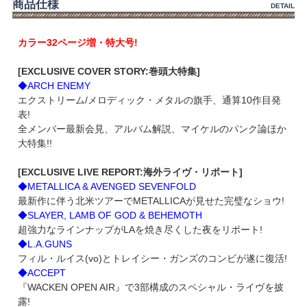
商品仕様
DETAIL
カラー32ページ増・特大号!
[EXCLUSIVE COVER STORY:巻頭大特集]
◆ARCH ENEMY
エクストリーム/メロディック・メタルの旗手、通算10作目発
表!
全メンバー最新会見、アルバム解説、マイケルのパンク論ほか
大特集!!
[EXCLUSIVE LIVE REPORT:海外ライヴ・リポート]
◆METALLICA & AVENGED SEVENFOLD
最新作に伴う北米ツアーでMETALLICAが見せた完璧なショウ!
◆SLAYER, LAMB OF GOD & BEHEMOTH
超強力なラインナップがLAを焼き尽くした夜をリポート!
◆L.A.GUNS
フィル・ルイス(vo)とトレイシー・ガンズのコンビが遂に復活!
◆ACCEPT
『WACKEN OPEN AIR』で3部構成のスペシャル・ライヴを披
露!