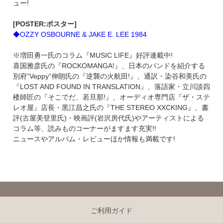
ュー!
[POSTER:ポスター]
◆OZZY OSBOURNE & JAKE E. LEE 1984
※増田勇一氏のコラム『MUSIC LIFE』好評連載中!
喜国雅彦氏の『ROCKOMANGA!』、日本のバンドを紹介する
別府“Veppy”伸朗氏の『逆襲の火航田!』、通訳・染谷和美氏の
『LOST AND FOUND IN TRANSLATION』、落語家・立川談四
楼師匠の『そこでだ、若旦那!』、オーディオ専門店『ザ・ステ
レオ屋』店長・黒江昌之氏の『THE STEREO XXCKING』、書
評(古屋美登里氏)・映画評(岩沢房代氏)やアーティストによる
コラム等、読みものコーナーがますます充実!!
ニュースやアルバム・レビューほか情報も満載です!
ご利用ガイド