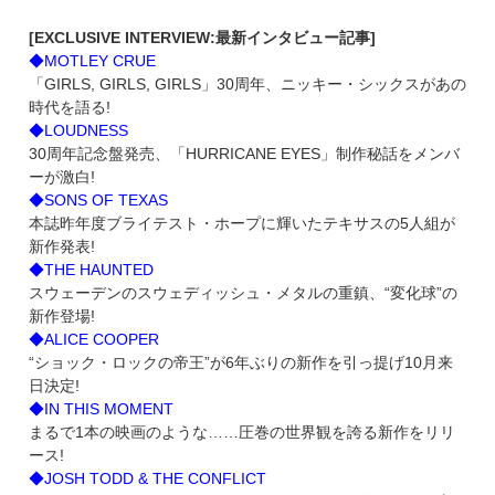
[EXCLUSIVE INTERVIEW:最新インタビュー記事]
◆MOTLEY CRUE
「GIRLS, GIRLS, GIRLS」30周年、ニッキー・シックスがあの
時代を語る!
◆LOUDNESS
30周年記念盤発売、「HURRICANE EYES」制作秘話をメンバ
ーが激白!
◆SONS OF TEXAS
本誌昨年度ブライテスト・ホープに輝いたテキサスの5人組が
新作発表!
◆THE HAUNTED
スウェーデンのスウェディッシュ・メタルの重鎮、“変化球”の
新作登場!
◆ALICE COOPER
“ショック・ロックの帝王”が6年ぶりの新作を引っ提げ10月来
日決定!
◆IN THIS MOMENT
まるで1本の映画のような……圧巻の世界観を誇る新作をリリ
ース!
◆JOSH TODD & THE CONFLICT