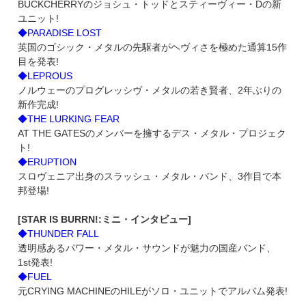
BUCKCHERRYのジョシュ・トッドとスティーヴィー・Dの新
ユニット!
◆PARADISE LOST
英国のゴシック・メタルの先駆者がヘヴィさを極めた通算15作
目を発表!
◆LEPROUS
ノルウェーのプログレッシヴ・メタルの若き賢者、2年ぶりの
新作完成!
◆THE LURKING FEAR
AT THE GATESのメンバーを擁するデス・メタル・プロジェク
ト!
◆ERUPTION
スロヴェニア出身のスラッシュ・メタル・バンド、3作目で本
邦登場!
[STAR IS BURRN!:ミニ・インタビュー]
◆THUNDER FALL
透明感あるパワー・メタル・サウンドが魅力の国産バンド、
1st発表!
◆FUEL
元CRYING MACHINEのHILEがソロ・ユニットでアルバム発表!