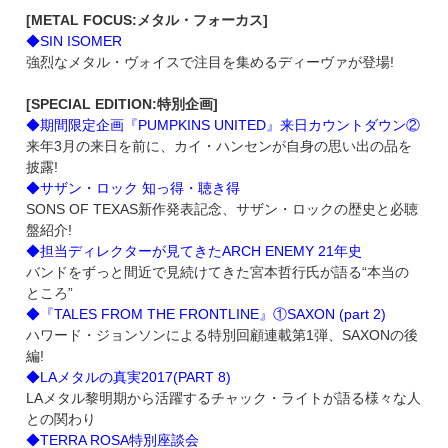
[METAL FOCUS:メタル・フォーカス]
◆SIN ISOMER
強烈なメタル・ヴォイスで注目を集めるディーヴァが登場!
[SPECIAL EDITION:特別企画]
◆期間限定企画『PUMPKINS UNITED』来日カウントダウン②
来年3月の来日を前に、カイ・ハンセンが自身の思い出の品を
披露!
◆サザン・ロック 知っ得・聴き得
SONS OF TEXAS新作発表記念、サザン・ロックの歴史と必聴
盤紹介!
◆担当ディレクターが見てきたARCH ENEMY 21年史
バンドをずっと間近で見続けてきた宮本哲行氏が語る“本当の
ところ”
◆『TALES FROM THE FRONTLINE』①SAXON (part 2)
ハワード・ジョンソンによる特別回顧連載第1弾、SAXONの後
編!
◆LAメタルの真実2017(PART 8)
LAメタル黎明期から活躍するチャック・ライトが語る様々な人
との関わり
◆TERRA ROSA特別座談会