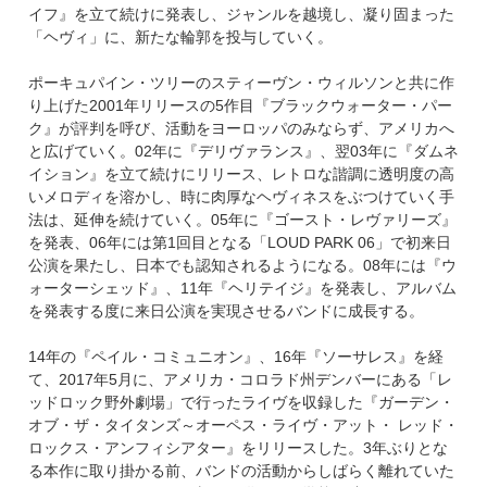
イフ』を立て続けに発表し、ジャンルを越境し、凝り固まった
「ヘヴィ」に、新たな輪郭を投与していく。
ポーキュパイン・ツリーのスティーヴン・ウィルソンと共に作
り上げた2001年リリースの5作目『ブラックウォーター・パー
ク』が評判を呼び、活動をヨーロッパのみならず、アメリカへ
と広げていく。02年に『デリヴァランス』、翌03年に『ダムネ
イション』を立て続けにリリース、レトロな諧調に透明度の高
いメロディを溶かし、時に肉厚なヘヴィネスをぶつけていく手
法は、延伸を続けていく。05年に『ゴースト・レヴァリーズ』
を発表、06年には第1回目となる「LOUD PARK 06」で初来日
公演を果たし、日本でも認知されるようになる。08年には『ウ
ォーターシェッド』、11年『ヘリテイジ』を発表し、アルバム
を発表する度に来日公演を実現させるバンドに成長する。
14年の『ペイル・コミュニオン』、16年『ソーサレス』を経
て、2017年5月に、アメリカ・コロラド州デンバーにある「レ
ッドロック野外劇場」で行ったライヴを収録した『ガーデン・
オブ・ザ・タイタンズ～オーペス・ライヴ・アット・ レッド・
ロックス・アンフィシアター』をリリースした。3年ぶりとな
る本作に取り掛かる前、バンドの活動からしばらく離れていた