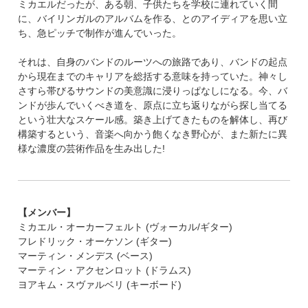
ミカエルだったが、ある朝、子供たちを学校に連れていく間
に、バイリンガルのアルバムを作る、とのアイディアを思い立
ち、急ピッチで制作が進んでいった。
それは、自身のバンドのルーツへの旅路であり、バンドの起点
から現在までのキャリアを総括する意味を持っていた。神々し
さすら帯びるサウンドの美意識に浸りっぱなしになる。今、バ
ンドが歩んでいくべき道を、原点に立ち返りながら探し当てる
という壮大なスケール感。築き上げてきたものを解体し、再び
構築するという、音楽へ向かう飽くなき野心が、また新たに異
様な濃度の芸術作品を生み出した!
【メンバー】
ミカエル・オーカーフェルト (ヴォーカル/ギター)
フレドリック・オーケソン (ギター)
マーティン・メンデス (ベース)
マーティン・アクセンロット (ドラムス)
ヨアキム・スヴァルベリ (キーボード)