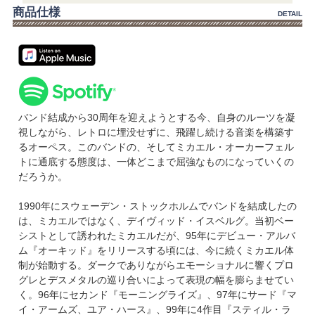
商品仕様
DETAIL
バンド結成から30周年を迎えようとする今、自身のルーツを凝
視しながら、レトロに埋没せずに、飛躍し続ける音楽を構築す
るオーペス。このバンドの、そしてミカエル・オーカーフェル
トに通底する態度は、一体どこまで屈強なものになっていくの
だろうか。
1990年にスウェーデン・ストックホルムでバンドを結成したの
は、ミカエルではなく、デイヴィッド・イスベルグ。当初ベー
シストとして誘われたミカエルだが、95年にデビュー・アルバ
ム『オーキッド』をリリースする頃には、今に続くミカエル体
制が始動する。ダークでありながらエモーショナルに響くプロ
グレとデスメタルの巡り合いによって表現の幅を膨らませてい
く。96年にセカンド『モーニングライズ』、97年にサード『マ
イ・アームズ、ユア・ハース』、99年に4作目『スティル・ラ