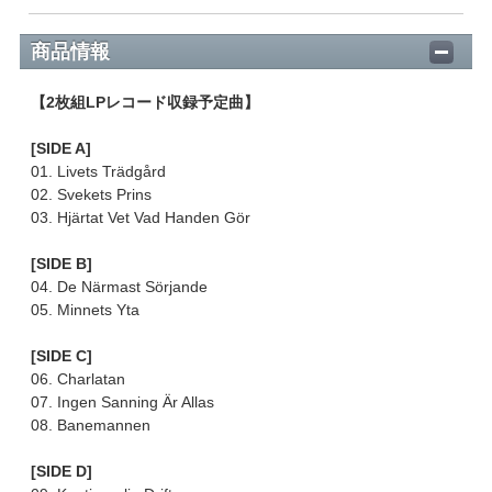
商品情報
【2枚組LPレコード収録予定曲】
[SIDE A]
01. Livets Trädgård
02. Svekets Prins
03. Hjärtat Vet Vad Handen Gör
[SIDE B]
04. De Närmast Sörjande
05. Minnets Yta
[SIDE C]
06. Charlatan
07. Ingen Sanning Är Allas
08. Banemannen
[SIDE D]