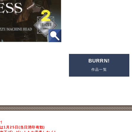
BURRN!
作品一覧
!
は1月25日(当日消印有効)