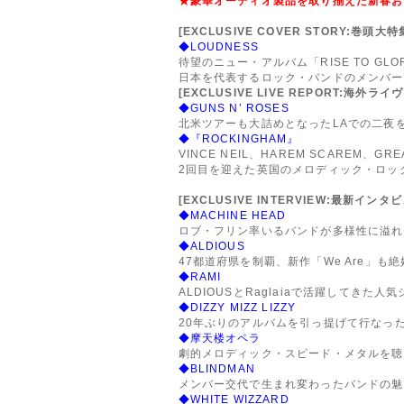
★豪華オーディオ製品を取り揃えた新春お
[EXCLUSIVE COVER STORY:巻頭大特
◆LOUDNESS
待望のニュー・アルバム「RISE TO GLOR
日本を代表するロック・バンドのメンバー
[EXCLUSIVE LIVE REPORT:海外ラ
◆GUNS N’ ROSES
北米ツアーも大詰めとなったLAでの二夜
◆『ROCKINGHAM』
VINCE NEIL、HAREM SCAREM、GR
2回目を迎えた英国のメロディック・ロッ
[EXCLUSIVE INTERVIEW:最新インタ
◆MACHINE HEAD
ロブ・フリン率いるバンドが多様性に溢れ
◆ALDIOUS
47都道府県を制覇、新作「We Are」も絶好
◆RAMI
ALDIOUSとRaglaiaで活躍してきた人
◆DIZZY MIZZ LIZZY
20年ぶりのアルバムを引っ提げて行なっ
◆摩天楼オペラ
劇的メロディック・スピード・メタルを聴
◆BLINDMAN
メンバー交代で生まれ変わったバンドの魅
◆WHITE WIZZARD