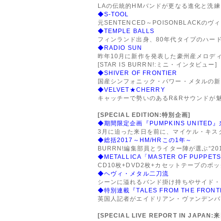
LAの伝統的HMバンドが更なる進化と洗練
◆S-TOOL
元SENTENCED～POISONBLACKの
◆TEMPLE BALLS
フィンランド出身、80年代タイプのハー
◆RADIO SUN
昨年10月に新作を発表した豪州産メロデ
[STAR IS BURRN!:ミニ・インタビュー]
◆SHIVER OF FRONTIER
国産シンフォニック・パワー・メタルの新
◆VELVET★CHERRY
キャッチーで勢いのあるR&Rサウンドが
[SPECIAL EDITION:特別企画]
◆期間限定企画『PUMPKINS UNITE
3月に迫った来日を前に、マイケル・キスク(
◆総括2017～HM/HRこの1年～
BURRN!編集部員とライター陣が選ぶ“20
◆METALLICA「MASTER OF PUPPET
CD10枚+DVD2枚+カセットテープのボ
◆ヘヴィ・メタル二刀流
シーンに溢れるバンド掛け持ちやサイド・
◆特別連載『TALES FROM THE FRONT
英国人記者がエイドリアン・ヴァンデンバ
[SPECIAL LIVE REPORT IN JAP