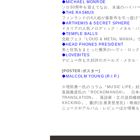
◆MICHAEL MONROE
ソロ30周年を迎えてなお、永遠のハイパ
◆THE RASMUS
フィンランドの4人組が最新作を引っ提げて
◆ARTHEMIS & SECRET SPHERE
イタリアの人気メロディック・メタル・バ
◆TEMPLE BALLS
北欧フェス『LOUD & METAL MANI
◆HEAD PHONES PRESIDENT
美と狂気をまとった慟哭のへヴィ・ロック
◆LOVEBITES
デビュー作も大好評のガールズ・メタル・
[POSTER:ポスター]
◆MALCOLM YOUNG (R.I.P.)
※増田勇一氏のコラム『MUSIC LIFE』
喜国雅彦氏の『ROCKOMANGA!』、日本
TRANSLATION』、落語家・立川談四
XXCKING』、書評(古屋美登里氏)・映
ニュースやアルバム・レビューほか情報も