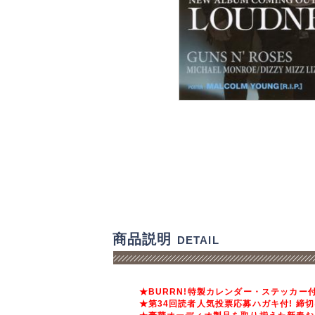
商品説明
DETAIL
★BURRN!特製カレンダー・ステッカー付
★第34回読者人気投票応募ハガキ付! 締切