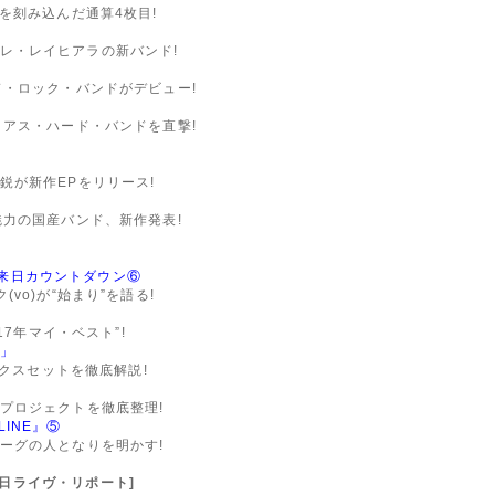
を刻み込んだ通算4枚目!
ヴィレ・レイヒアラの新バンド!
ド・ロック・バンドがデビュー!
ィアス・ハード・バンドを直撃!
鋭が新作EPをリリース!
魅力の国産バンド、新作発表!
D』来日カウントダウン⑥
vo)が“始まり”を語る!
17年マイ・ベスト”!
S」
ックスセットを徹底解説!
プロジェクトを徹底整理!
LINE』⑤
ーグの人となりを明かす!
AN:来日ライヴ・リポート]