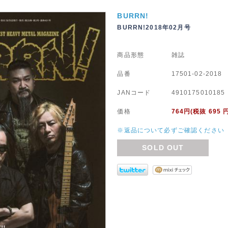
BURRN!
BURRN!2018年02月号
商品形態
雑誌
品番
17501-02-2018
JANコード
4910175010185
価格
764
円(税抜 695 
※返品について必ずご確認ください
SOLD OUT