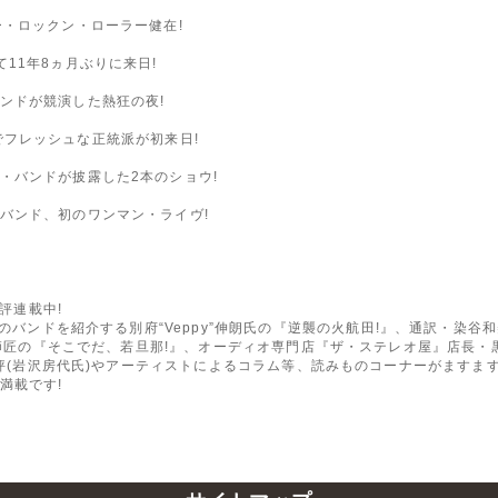
ー・ロックン・ローラー健在!
11年8ヵ月ぶりに来日!
ンドが競演した熱狂の夜!
A』でフレッシュな正統派が初来日!
・バンドが披露した2本のショウ!
バンド、初のワンマン・ライヴ!
好評連載中!
のバンドを紹介する別府“Veppy”伸朗氏の『逆襲の火航田!』、通訳・染谷和美氏の
楼師匠の『そこでだ、若旦那!』、オーディオ専門店『ザ・ステレオ屋』店長・黒江
画評(岩沢房代氏)やアーティストによるコラム等、読みものコーナーがますます
満載です!