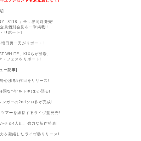
年玉プレゼントもお見逃しなく!
集]
Y -8118-」全世界同時発売!
全員個別会見を一挙掲載!!
イヴ・リポート]
を増田勇一氏がリポート!
EAT WHITE、KIXらが登場、
ク・フェスをリポート!
ビュー記事]
野心漲る9作目をリリース!
調な“今”をトキ(g)が語る!
気シンガーの2ndソロ作が完成!
たツアーを総括するライヴ盤発売!
かせる4人組、強力な新作発表!
力を凝縮したライヴ盤リリース!