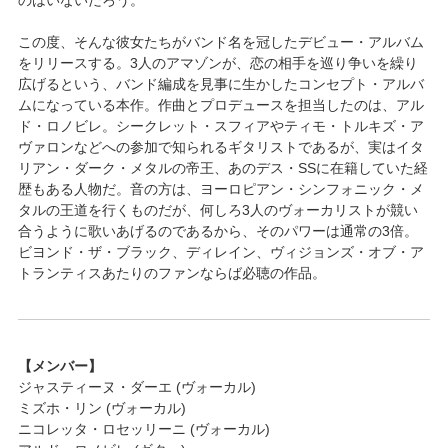
のはいないだろう。
この度、そんな彼女たちがバンド名を冠したデビュー・アルバム
をリリースする。3人のアマゾンが、恋の相手を巡り争いを繰り
広げるという、バンド編成を見事に生かしたコンセプト・アルバ
ムになっている本作。作曲とプロデュースを担当したのは、アル
ド・ロノビレ。シークレット・スフィアやティモ・トルキズ・ア
ヴァロンなどへの参加で知られるギタリストであるが、実はイタ
リアン・ダーク・メタルの帝王、あのデス・SSに在籍していた経
歴もある人物だ。音の方は、ヨーロピアン・シンフォニック・メ
タルの王道を行くものだが、何しろ3人のヴォーカリストが競い
合うように歌いあげるのであるから、そのパワーは通常の3倍。
ビヨンド・ザ・ブラック、ディレイン、ヴィジョンズ・オブ・ア
トランティスあたりのファンならば必聴の作品。
【メンバー】
ジャスティーヌ・ダーエ (ヴォーカル)
ミズホ・リン (ヴォーカル)
ニコレッタ・ロセッリーニ (ヴォーカル)