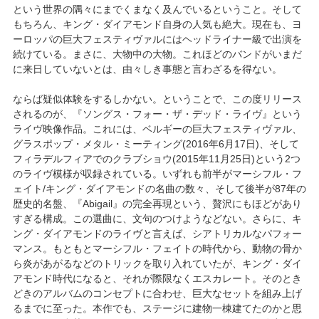
という世界の隅々にまでくまなく及んでいるということ。そして
もちろん、キング・ダイアモンド自身の人気も絶大。現在も、ヨ
ーロッパの巨大フェスティヴァルにはヘッドライナー級で出演を
続けている。まさに、大物中の大物。これほどのバンドがいまだ
に来日していないとは、由々しき事態と言わざるを得ない。
ならば疑似体験をするしかない。ということで、この度リリース
されるのが、『ソングス・フォー・ザ・デッド・ライヴ』という
ライヴ映像作品。これには、ベルギーの巨大フェスティヴァル、
グラスポップ・メタル・ミーティング(2016年6月17日)、そして
フィラデルフィアでのクラブショウ(2015年11月25日)という2つ
のライヴ模様が収録されている。いずれも前半がマーシフル・フ
ェイト/キング・ダイアモンドの名曲の数々、そして後半が87年の
歴史的名盤、『Abigail』の完全再現という、贅沢にもほどがあり
すぎる構成。この選曲に、文句のつけようなどない。さらに、キ
ング・ダイアモンドのライヴと言えば、シアトリカルなパフォー
マンス。もともとマーシフル・フェイトの時代から、動物の骨か
ら炎があがるなどのトリックを取り入れていたが、キング・ダイ
アモンド時代になると、それが際限なくエスカレート。そのとき
どきのアルバムのコンセプトに合わせ、巨大なセットを組み上げ
るまでに至った。本作でも、ステージに建物一棟建てたのかと思