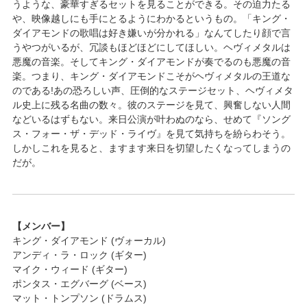
うような、豪華すぎるセットを見ることができる。その迫力たる
や、映像越しにも手にとるようにわかるというもの。「キング・
ダイアモンドの歌唱は好き嫌いが分かれる」なんてしたり顔で言
うやつがいるが、冗談もほどほどにしてほしい。ヘヴィメタルは
悪魔の音楽。そしてキング・ダイアモンドが奏でるのも悪魔の音
楽。つまり、キング・ダイアモンドこそがヘヴィメタルの王道な
のである!あの恐ろしい声、圧倒的なステージセット、ヘヴィメタ
ル史上に残る名曲の数々。彼のステージを見て、興奮しない人間
などいるはずもない。来日公演が叶わぬのなら、せめて『ソング
ス・フォー・ザ・デッド・ライヴ』を見て気持ちを紛らわそう。
しかしこれを見ると、ますます来日を切望したくなってしまうの
だが。
【メンバー】
キング・ダイアモンド (ヴォーカル)
アンディ・ラ・ロック (ギター)
マイク・ウィード (ギター)
ポンタス・エグバーグ (ベース)
マット・トンプソン (ドラムス)