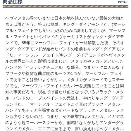
商品仕様
DETAIL
ヘヴィメタル界でいまだに日本の地を踏んでいない最後の大物と
言えば誰だろう。答えは簡単。キング・ダイアモンドだ。(マーシ
フル・フェイトでも良い。)念のために説明しておくが、マーシフ
ル・フェイトというバンドのヴォーカリストがキング・ダイアモ
ンドで、85年にマーシフル・フェイトが一旦解散した後、そのキ
ング・ダイアモンドが始めたバンドの名前もキング・ダイアモン
ドだ。マーシフル・フェイト/キング・ダイアモンドがヘヴィメタ
ルの世界に与えた影響は凄まじい。メタリカやメガデスといった
バンドの「インテレクチュアル」な部分、つまりテクニカルなリ
フワークや複雑な曲展開のルーツの1つが、マーシフル・フェイ
トであることは疑いようがない。メタリカがレコードでもステー
ジでも、マーシフル・フェイトのカバーを披露していることは周
知の事実だろう。現在では当たり前となっているブラック・メタ
ル・バンドのコープスペイントの元祖も、やはりキング・ダイア
モンドだ。「マーシフル・フェイトこそ真のブラック・メタル・
バンドである」と主張するダイハードなブラック・メタル・ファ
ンも少なくないのだ。つまり、その影響力はメタリカ、メガデス
のような超スーパースターから、偏屈になりがちなアンダーグラ
ウンドのメタル・マニアに至るまで、言い換えればヘヴィメタル