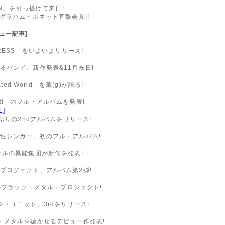
ON」を引っ提げて来日!
グラハム・ボネット直撃会見!!
ビュー記事]
RESS」をいよいよリリース!
バンド、新作発表&11月来日!
ed World」を薫(g)が語る!
!」のフル・アルバムを発表!
L]
ぶりの2ndアルバムをリリース!
性シンガー、初のフル・アルバム!
タルの異能集団が新作を発表!
プロジェクト、アルバム第2弾!
ンのブラック・メタル・プロジェクト!
・ユニット、3rdをリリース!
・メタルを聴かせるデビュー作発表!