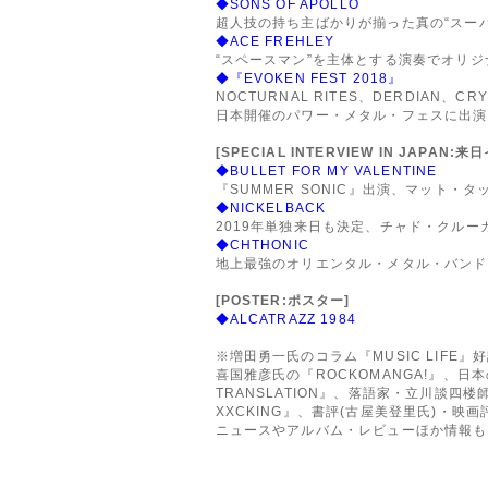
◆SONS OF APOLLO
超人技の持ち主ばかりが揃った真の“スーパ
◆ACE FREHLEY
“スペースマン”を主体とする演奏でオリジ
◆『EVOKEN FEST 2018』
NOCTURNAL RITES、DERDIAN、CRY
日本開催のパワー・メタル・フェスに出演
[SPECIAL INTERVIEW IN JAPAN:
◆BULLET FOR MY VALENTINE
『SUMMER SONIC』出演、マット・
◆NICKELBACK
2019年単独来日も決定、チャド・クルー
◆CHTHONIC
地上最強のオリエンタル・メタル・バンド
[POSTER:ポスター]
◆ALCATRAZZ 1984
※増田勇一氏のコラム『MUSIC LIFE』
喜国雅彦氏の『ROCKOMANGA!』、日本
TRANSLATION』、落語家・立川談四
XXCKING』、書評(古屋美登里氏)・映
ニュースやアルバム・レビューほか情報も