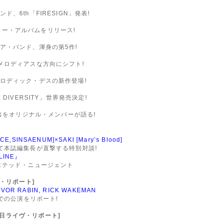
6th「FIRESIGN」発表!
ビュー・アルバムをリリース!
ア・バンド、渾身の第5作!
メロディアスな方向にシフト!
ロディック・デスの新作登場!
DIVERSITY」世界発売決定!
い出をオリジナル・メンバーが語る!
NSAENUM]×SAKI [Mary’s Blood]
て本誌編集長が直撃する特別対談!
LINE』
:テッド・ニュージェント
イヴ・リポート]
REVOR RABIN, RICK WAKEMAN
での公演をリポート!
AN:来日ライヴ・リポート]