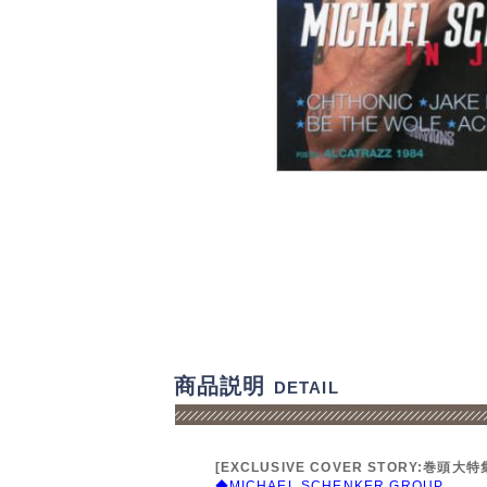
商品説明
DETAIL
[EXCLUSIVE COVER STORY:巻頭大特
◆MICHAEL SCHENKER GROUP