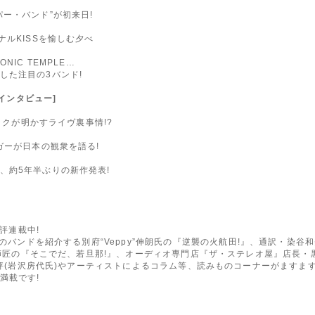
ー・バンド”が初来日!
ナルKISSを愉しむ夕べ
ONIC TEMPLE…
した注目の3バンド!
来日インタビュー]
タックが明かすライヴ裏事情!?
ガーが日本の観衆を語る!
、約5年半ぶりの新作発表!
好評連載中!
のバンドを紹介する別府“Veppy”伸朗氏の『逆襲の火航田!』、通訳・染谷和美氏の
楼師匠の『そこでだ、若旦那!』、オーディオ専門店『ザ・ステレオ屋』店長・黒江
画評(岩沢房代氏)やアーティストによるコラム等、読みものコーナーがますます
満載です!