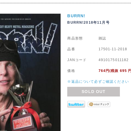
BURRN!
BURRN!2018年11月号
商品形態
雑誌
品番
17501-11-2018
JANコード
4910175011182
価格
764
円(税抜 695 
※返品について必ずご確認ください
SOLD OUT