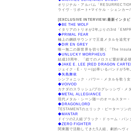
オリジナル・アルバム「RESURRECTI
ライヴ・リポート+マイケル・シェンカー/
[EXCLUSIVE INTERVIEW:最新インタ
◆BE THE WOLF
イタリアのトリオが2年ぶりの3rd「EMP
◆PRIMAL FEAR
極上の鋼鉄サウンドで王道メタルを追究する
◆DIR EN GREY
唯一無二の新世界を切り開く「The Insulat
◆UNLUCKY MORPHEUS
結成10周年、「総てのメロスピ愛好家必聴
◆JAKE E. LEE [RED DRAGON CARTE
ジェイク・E・リー(g)率いるバンドが5年
◆矢島舞依
シンフォニック・パワー・メタルを歌う女
◆VOIVOD
カナダのスラッシュ/プログレッシヴ・メ
◆METAL ALLEGIANCE
現代メタル・シーン随一のオールスター・
◆DRAGONLORD
TESTAMENTのエリック・ピーターソ
◆MANTAR
ドイツの2人組ブラック・ドゥーム・パンク
◆ZERO FIGHTER
関東圏で活動してきた5人組、劇的へヴィ