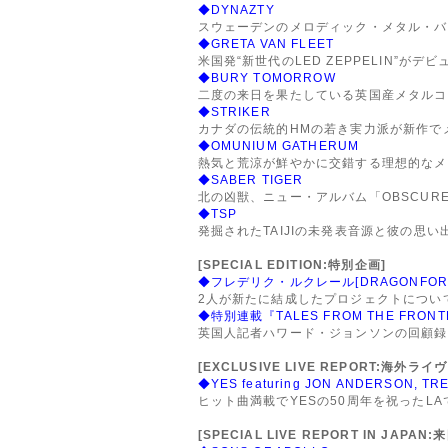
◆DYNAZTY
スウェーデンのメロディック・メタル・バンド、
◆GRETA VAN FLEET
米国発“新世代のLED ZEPPELIN”がデ
◆BURY TOMORROW
二度の来日を果たしている英国産メタルコ
◆STRIKER
カナダの伝統的HMの若き実力派が新作で
◆OMUNIUM GATHERUM
熱気と荒涼が鮮やかに交錯する理想的なメ
◆SABER TIGER
北の凶獣、ニュー・アルバム「OBSCURE 
◆TSP
発掘されたTAIJIの未発表音源と彼の思
[SPECIAL EDITION:特別企画]
◆フレデリク・ルクレール[DRAGONFORCE,SI
2人が新たに結成したプロジェクトについ
◆特別連載『TALES FROM THE FRONT
英国人記者ハワード・ジョンソンの回顧録
[EXCLUSIVE LIVE REPORT:海外ラ
◆YES featuring JON ANDERSON, T
ヒット曲満載でYESの50周年を祝ったLA
[SPECIAL LIVE REPORT IN JAP