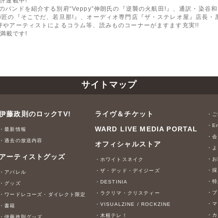
好評連載中!
のバンドを紹介する別府“Veppy”伸朗氏の『逆襲の火航田!』、通訳・染谷和美氏の
楼師匠の『そこでだ、若旦那!』、オーディオ専門店『ザ・ステレオ屋』店長・黒江
映画評やアーティストによるコラム等、読みものコーナーがますます充実!!
満載です!
サイトマップ
伊藤政則のロックTV!
ライヴ＆チケット
・ご
・En
WARD LIVE MEDIA PORTAL
・最新情報
・会
・過去の放送内容
オフィシャルストア
・よ
アーティストグッズ
・お
・ホワイトスネイク
・採
・ザ・デッド・デイジーズ
・アパレル
・特
・DESTINIA
・グッズ
・プ
・ラクリマ・クリスティー
・ワードレコーズ・ダイレクト限定
・マ
・VISUALZINE / ROCKZINE
・書籍
・カ
・木根テレ！
・伊藤政則グッズ