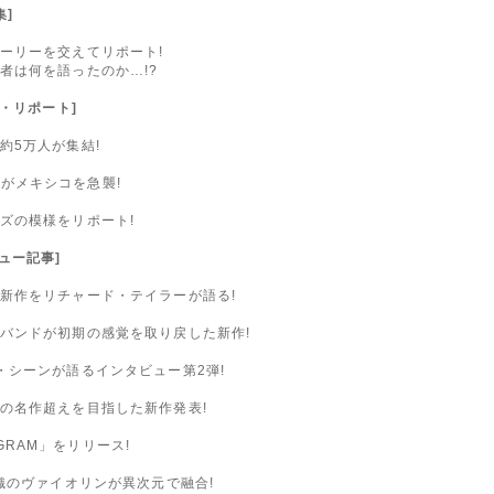
集]
ーリーを交えてリポート!
者は何を語ったのか…!?
イヴ・リポート]
約5万人が集結!
ZEがメキシコを急襲!
ズの模様をリポート!
ビュー記事]
新作をリチャード・テイラーが語る!
バンドが初期の感覚を取り戻した新作!
・シーンが語るインタビュー第2弾!
の名作超えを目指した新作発表!
AGRAM」をリリース!
織のヴァイオリンが異次元で融合!