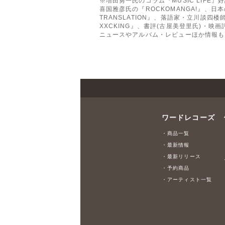
※増田勇一氏のコラム『MUSIC LIFE』
喜国雅彦氏の『ROCKOMANGA!』、日本
TRANSLATION』、落語家・立川談四
XXCKING』、書評(古屋美登里氏)・
ニュースやアルバム・レビューほか情報も
ワードレコーズ
・商品一覧
・最新情報
・最新リリース
・予約商品
・アーティスト一覧