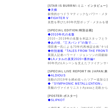
[STAR IS BURRN!:ミニ・インタビュー]
◆天憐
叙情的かつドラマティックなパワー・メタ
◆FIGHTER V
哀愁を帯びた80年代型ポップ・メタルを
[SPECIAL EDITION:特別企画]
◆2010年代の名盤
2010～2019年の名盤を本誌スタッフと
◆あの頃、“三大バンド”の陰で……
増田勇一氏による70年代再検証企画:“4つ
◆特別連載『TALES FROM THE FRONT
英国人記者ハワード・ジョンソンの回顧録:ア
◆LAメタルの真実2020<番外編>
80年代のLAシーンを支えたファイナンサ
[SPECIAL LIVE REPORT IN JAP
◆ALDIOUS
激動の2019年を締め括ったツアー追加公
◆『SYMPHONIC METALLIZATION』
美貌のヴァイオリニストAyasaと北欧からや
[POSTER:ポスター]
◆SLIPKOT