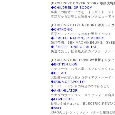
[EXCLUSIVE COVER STORY:巻頭大特
◆CHILDREN OF BODOM
事実上の解散ライヴを、インサイド・スト
本誌だから実現した独占インタビューで両
[EXCLUSIVE LIVE REPORT:海外ラ
◆CHTHONIC
選挙キャンペーンを兼ねた野外イベントに
◆『METAL NATION』in MEXICO
妖精帝國、SEX MACHINEGUNS、GY
◆『70000 TONS OF METAL』
快適で楽しい世界最大級のメタル・クルー
[EXCLUSIVE INTERVIEW:最新インタ
◆BRITISH LION
スティーヴ・ハリス率いるプロジェクトの
◆H.E.A.T
北欧随一の実力派メロディアス・ハード・
◆SONS OF APOLLO
スーパー・バンドの待望の2作目をビリー
◆ANNIHILATOR
カナダのヴェテラン・スラッシャーが自身
◆LOVEBITES
待望の3rdアルバム「ELECTRIC PENT
◆soLi
ISAOのエレクトリック・ギターと星野沙