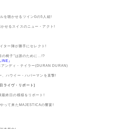
ルを聴かせるツインGの5人組!
聴かせるスイスのニュー・アクト!
ライター陣が勝手にセレクト!
目の椅子”は誰のために…!?
LINE』
ンディ・テイラー(DURAN DURAN)
ー、ハウイー・ハバーマンを直撃!
AN:来日ライヴ・リポート]
演最終日の模様をリポート!
って来たMAJESTICAの響宴!