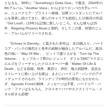
となるも、98年に『Something’s Gotta Give』で復活。2004年の
8thアルバム『Another Voice』からはヨーロッパの大手レーベ
ル、ニュークリア・ブラストへ移籍。以降コンスタントにアルバ
ムを発表し続けてきた。彼らのキャリアを総括した12枚目の作品
『Get Loud!』(19年)も記憶に新しいところ。そんな彼らは25
年、Reigning Phoenix Musicと契約。そしてこの度、待望のニュ
ー・アルバムがリリースされる。
『Echoes In Eternity』と題された本作は、全15曲入り。ハード
コア・パンクの激烈さと長年の経験が融合したアルバムだ。政治
色の強い「Way Of War」、ピットで盛り上がる「Turn Up The
Volume」、ヒップホップ界のレジェンド、ダリル“DMC”マクダニ
エルズをフィーチャしたクロスオーバー曲「Matter Of Life &
Death」などを収録。戦争、裏切り、抑圧、個人的闘争、反抗を
ストレートに歌い上げる様は、まさにハードコア・パンクのアテ
ィチュードそのもの。ラインナップや時代の変化にもかかわら
ず、Agnostic Frontの精神、メッセージは不変。ハードコア・パ
ンク・ファンはもちろん、クロスオーバーやエクストリーム・メ
タル好きも必聴!