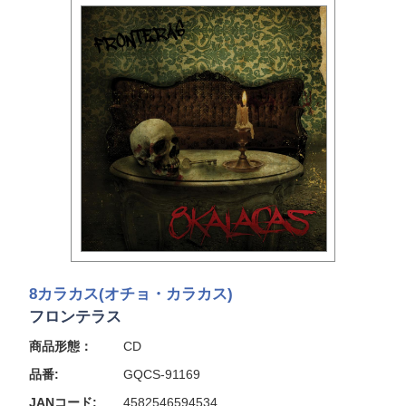
8カラカス(オチョ・カラカス)
フロンテラス
商品形態：
CD
品番:
GQCS-91169
JANコード:
4582546594534