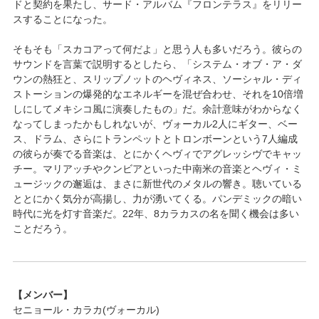
ドと契約を果たし、サード・アルバム『フロンテラス』をリリー
スすることになった。
そもそも「スカコアって何だよ」と思う人も多いだろう。彼らの
サウンドを言葉で説明するとしたら、「システム・オブ・ア・ダ
ウンの熱狂と、スリップノットのヘヴィネス、ソーシャル・ディ
ストーションの爆発的なエネルギーを混ぜ合わせ、それを10倍増
しにしてメキシコ風に演奏したもの」だ。余計意味がわからなく
なってしまったかもしれないが、ヴォーカル2人にギター、ベー
ス、ドラム、さらにトランペットとトロンボーンという7人編成
の彼らが奏でる音楽は、とにかくヘヴィでアグレッシヴでキャッ
チー。マリアッチやクンビアといった中南米の音楽とヘヴィ・ミ
ュージックの邂逅は、まさに新世代のメタルの響き。聴いている
ととにかく気分が高揚し、力が湧いてくる。パンデミックの暗い
時代に光を灯す音楽だ。22年、8カラカスの名を聞く機会は多い
ことだろう。
【メンバー】
セニョール・カラカ(ヴォーカル)