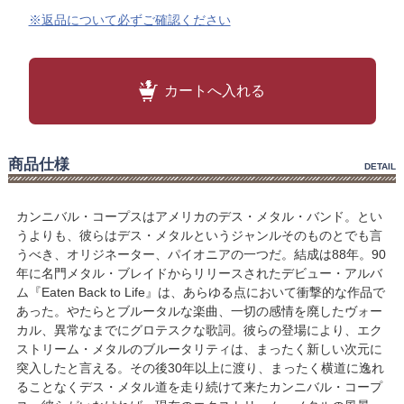
※返品について必ずご確認ください
カートへ入れる
商品仕様
DETAIL
カンニバル・コープスはアメリカのデス・メタル・バンド。とい
うよりも、彼らはデス・メタルというジャンルそのものとでも言
うべき、オリジネーター、パイオニアの一つだ。結成は88年。90
年に名門メタル・ブレイドからリリースされたデビュー・アルバ
ム『Eaten Back to Life』は、あらゆる点において衝撃的な作品で
あった。やたらとブルータルな楽曲、一切の感情を廃したヴォー
カル、異常なまでにグロテスクな歌詞。彼らの登場により、エク
ストリーム・メタルのブルータリティは、まったく新しい次元に
突入したと言える。その後30年以上に渡り、まったく横道に逸れ
ることなくデス・メタル道を走り続けて来たカンニバル・コープ