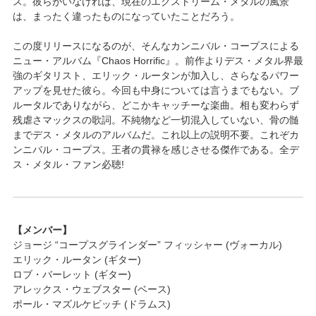
ス。彼らがいなければ、現在のエクストリーム・メタルの風景
は、まったく違ったものになっていたことだろう。
この度リリースになるのが、そんなカンニバル・コープスによる
ニュー・アルバム『Chaos Horrific』。前作よりデス・メタル界最
強のギタリスト、エリック・ルータンが加入し、さらなるパワー
アップを見せた彼ら。今回も中身については言うまでもない。ブ
ルータルでありながら、どこかキャッチーな楽曲。相も変わらず
残虐さマックスの歌詞。不純物など一切混入していない、骨の髄
までデス・メタルのアルバムだ。これ以上の説明不要。これぞカ
ンニバル・コープス。王者の貫禄を感じさせる傑作である。全デ
ス・メタル・ファン必聴!
【メンバー】
ジョージ “コープスグラインダー” フィッシャー (ヴォーカル)
エリック・ルータン (ギター)
ロブ・バーレット (ギター)
アレックス・ウェブスター (ベース)
ポール・マズルケビッチ (ドラムス)