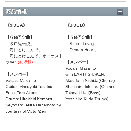
商品情報
《SIDE A》
《SIDE B》
【収録予定曲】
【収録予定曲】
「吸血鬼伝説」
「Secret Love」
「海にとけこんで」
「Demon Heart」
「海にとけこんで」オーケスト
ラVer.
(初収録)
【メンバー】
Vocals: Masa Ito
【メンバー】
with EARTHSHAKER:
Vocals: Masa Ito
Masafumi Nishida(Chorus)
Guitar: Masayuki Takatsu
Shinichiro Ishihara(Guitar)
Bass: Toru Akutsu
Takayuki Kai(Bass)
Drums: Hirokichi Komatsu
Yoshihiro Kudo(Drums)
Keyboard: Akira Hanamoto by
courtesy of Victor/Zen