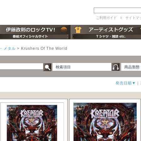
ご利用ガイド
ｌ
サイトマ
・メタル
>
Krushers Of The World
検索項目
商品形態
発売日順▼
｜