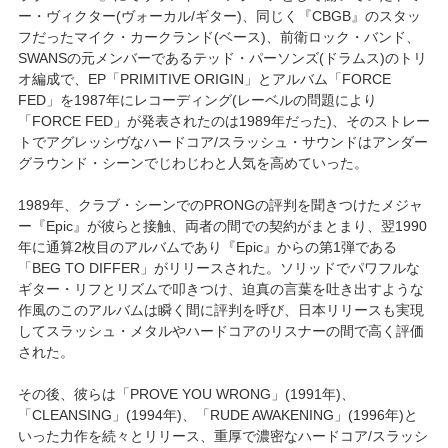
ー・ヴィクター(ヴォーカル/ギター)、同じく『CBGB』のスタッ
フだったマイク・カークランド(ベース)、前衛ロック・バンド、
SWANSの元メンバーであるテッド・パーソンズ(ドラムス)のトリ
オ編成で、EP「PRIMITIVE ORIGIN」とアルバム「FORCE
FED」を1987年にレコーディング(レーベルの問題により
「FORCE FED」が発表されたのは1989年だった)、そのストレー
トでアグレッシヴなハードコア/スラッシュ・サウンドはアンダー
グラウンド・シーンでじわじわと人気を高めていった。
1989年、クラブ・シーンでのPRONGの評判を聞きつけたメジャ
ー『Epic』が彼らと接触、両者の間での契約がまとまり、翌1990
年に通算2枚目のアルバムであり『Epic』からの第1弾である
「BEG TO DIFFER」がリリースされた。ソリッドでパワフルな
ギター・リフとリズムで叩きつけ、迫真の言葉を吐き出すような
作風のこのアルバムは瞬く間に評判を呼び、日本リリースも実現
してスラッシュ・メタルやハードコアのリスナーの間で高く評価
された。
その後、彼らは「PROVE YOU WRONG」(1991年)、
「CLEANSING」(1994年)、「RUDE AWAKENING」(1996年)と
いった力作を続々とリリース、重厚で濃密なハードコア/スラッシ