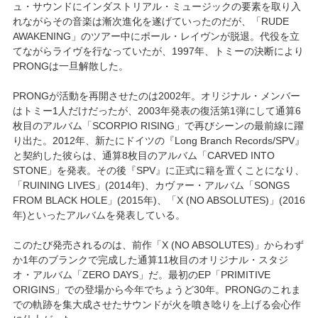
ュ・サウンドにインダストリアル・ミュージックの要素を取り入
れながらその音楽は漸次進化を遂げていったのだが、「RUDE
AWAKENING」のツアー中にポール・レイヴンが脱退。代役を立
てながらライヴを行なっていたが、1997年、トミーの決断により
PRONGは一旦解散した。
PRONGが活動を再開させたのは2002年。オリジナル・メンバー
はトミー1人だけだったが、2003年発表の復活第1弾にして通算6
枚目のアルバム「SCORPIO RISING」で再びシーンの最前線に躍
り出た。2012年、新たにドイツの『Long Branch Records/SPV』
と契約した彼らは、通算8枚目のアルバム「CARVED INTO
STONE」を発表。その後『SPV』に正式に籍を置くことになり、
「RUINING LIVES」(2014年)、カヴァー・アルバム「SONGS
FROM BLACK HOLE」(2015年)、「X (NO ABSOLUTES)」(2016
年)といったアルバムを発表している。
このたび発売されるのは、前作「X (NO ABSOLUTES)」からわず
か1年のブランクで完成した通算11枚目のオリジナル・スタジ
オ・アルバム「ZERO DAYS」だ。最初のEP「PRIMITIVE
ORIGINS」での登場から今年でちょうど30年。PRONGのこれま
での軌跡を集大成させたサウンドが火を噴き唸りを上げる会心作