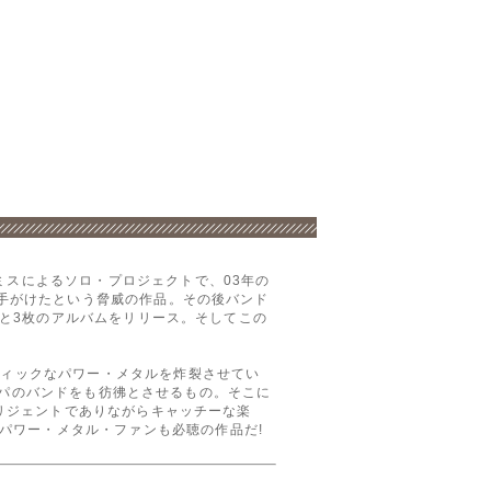
ミスによるソロ・プロジェクトで、03年の
を手がけたという脅威の作品。その後バンド
ip』(16年)と3枚のアルバムをリリース。そしてこの
ディックなパワー・メタルを炸裂させてい
ーロッパのバンドをも彷彿とさせるもの。そこに
テリジェントでありながらキャッチーな楽
パワー・メタル・ファンも必聴の作品だ!