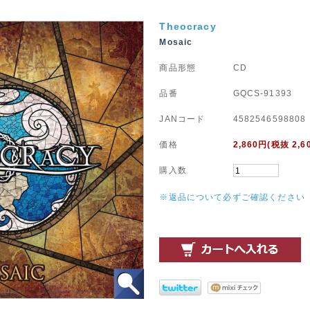
Theocracy
Mosaic
商品形態
CD
品番
GQCS-91393
JANコード
4582546598808
価格
2,860
円(税抜 2,6
購入数
※返品について必ずご確認ください