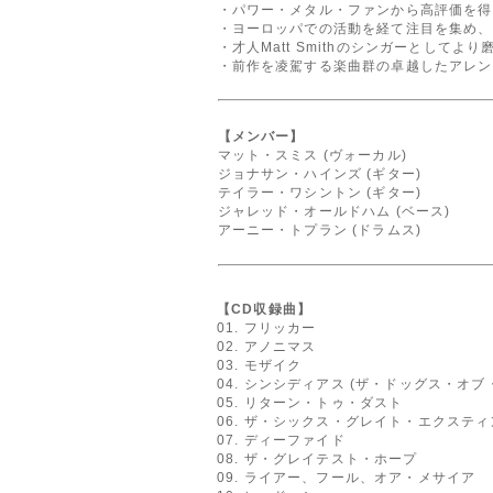
・パワー・メタル・ファンから高評価を得
・ヨーロッパでの活動を経て注目を集め、
・才人Matt Smithのシンガーとしてよ
・前作を凌駕する楽曲群の卓越したアレン
【メンバー】
マット・スミス (ヴォーカル)
ジョナサン・ハインズ (ギター)
テイラー・ワシントン (ギター)
ジャレッド・オールドハム (ベース)
アーニー・トプラン (ドラムス)
【CD収録曲】
01. フリッカー
02. アノニマス
03. モザイク
04. シンシディアス (ザ・ドッグス・オブ
05. リターン・トゥ・ダスト
06. ザ・シックス・グレイト・エクステ
07. ディーファイド
08. ザ・グレイテスト・ホープ
09. ライアー、フール、オア・メサイア