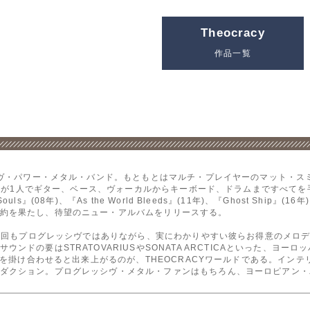
Theocracy
作品一覧
ッシヴ・パワー・メタル・バンド。もともとはマルチ・プレイヤーのマット・ス
は、彼が1人でギター、ベース、ヴォーカルからキーボード、ドラムまですべて
 Souls』(08年)、『As the World Bleeds』(11年)、『Ghost Sh
約を果たし、待望のニュー・アルバムをリリースする。
作。今回もプログレッシヴではありながら、実にわかりやすい彼らお得意のメロ
ンドの要はSTRATOVARIUSやSONATA ARCTICAといった、ヨ
ヴさを掛け合わせると出来上がるのが、THEOCRACYワールドである。イン
ダクション。プログレッシヴ・メタル・ファンはもちろん、ヨーロピアン・