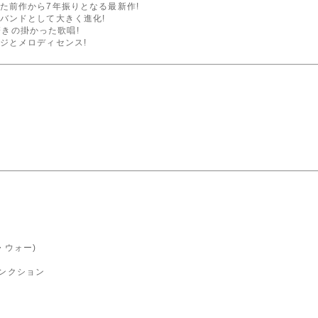
た前作から7年振りとなる最新作!
バンドとして大きく進化!
り磨きの掛かった歌唱!
ジとメロディセンス!
・ウォー)
ィンクション