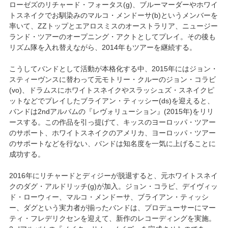
ローゼズのリチャード・フォータス(g)、ブルーマーダーやホワイ
トスネイクでお馴染みのマルコ・メンドーサ(b)というメンバーを
率いて、ZZトップとエアロスミスのオーストラリア、ニュージー
ランド・ツアーのオープニング・アクトとしてプレイ。その後も
リズム隊を入れ替えながら、2014年もツアーを継続する。
こうしてバンドとして活動が本格化する中、2015年にはジョン・
スティーヴンスに替わって元モトリー・クルーのジョン・コラビ
(vo)、ドラムスにホワイトスネイクやスラッシュズ・スネイクピ
ットなどでプレイしたブライアン・ティッシー(ds)を迎えると、
バンドは2ndアルバムの『レヴォリューション』(2015年)をリリ
ースする。この作品を引っ提げて、キッスのヨーロッパ・ツアー
のサポート、ホワイトスネイクのアメリカ、ヨーロッパ・ツアー
のサポートなどを行ない、バンドは知名度を一気に上げることに
成功する。
2016年にリチャードとディジーが脱退すると、元ホワイトスネイ
クのダグ・アルドリッチ(g)が加入。ジョン・コラビ、デイヴィッ
ド・ローウィー、マルコ・メンドーサ、ブライアン・ティッシ
ー、ダグという実力者が揃ったバンドは、プロデューサーにマー
ティ・フレデリクセンを迎えて、新作のレコーディングを実施。