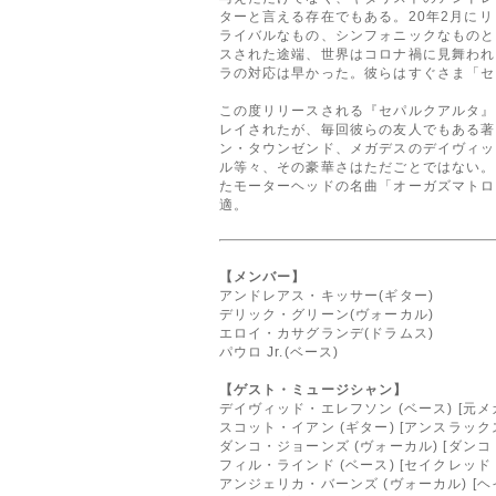
ターと言える存在でもある。20年2月に
ライバルなもの、シンフォニックなものと
スされた途端、世界はコロナ禍に見舞われ
ラの対応は早かった。彼らはすぐさま「セ
この度リリースされる『セパルクアルタ』
レイされたが、毎回彼らの友人でもある著
ン・タウンゼンド、メガデスのデイヴィッ
ル等々、その豪華さはただごとではない。
たモーターヘッドの名曲「オーガズマトロ
適。
【メンバー】
アンドレアス・キッサー(ギター)
デリック・グリーン(ヴォーカル)
エロイ・カサグランデ(ドラムス)
パウロ Jr.(ベース)
【ゲスト・ミュージシャン】
デイヴィッド・エレフソン (ベース) [元メ
スコット・イアン (ギター) [アンスラック
ダンコ・ジョーンズ (ヴォーカル) [ダンコ
フィル・ラインド (ベース) [セイクレッド
アンジェリカ・バーンズ (ヴォーカル) [