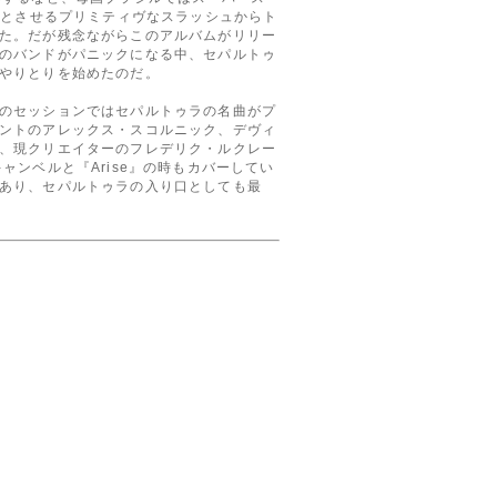
彿とさせるプリミティヴなスラッシュからト
た。だが残念ながらこのアルバムがリリー
のバンドがパニックになる中、セパルトゥ
やりとりを始めたのだ。
のセッションではセパルトゥラの名曲がプ
ントのアレックス・スコルニック、デヴィ
、現クリエイターのフレデリク・ルクレー
ンベルと『Arise』の時もカバーしてい
あり、セパルトゥラの入り口としても最