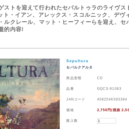
ゲストを迎えて行われたセパルトゥラのライヴス
コット・イアン、アレックス・スコルニック、デヴ
・ルクレール、マット・ヒーフィーらを迎え、セ
盤的内容!
Sepultura
セパルクアルタ
商品形態
CD
品番
GQCS-91063
JANコード
4582546593384
価格
2,750
円(税抜 2,5
購入数