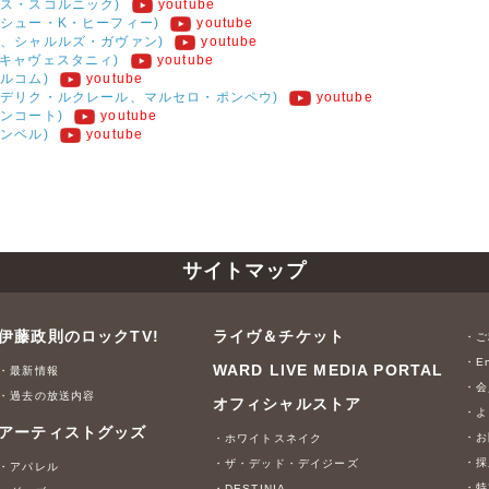
ックス・スコルニック)
youtube
 マシュー・K・ヒーフィー)
youtube
ーニ、シャルルズ・ガヴァン)
youtube
ブ・キャヴェスタニィ)
youtube
ホルコム)
youtube
 フレデリク・ルクレール、マルセロ・ポンペウ)
youtube
テンコート)
youtube
ャンベル)
youtube
サイトマップ
伊藤政則のロックTV!
ライヴ＆チケット
・ご
・En
WARD LIVE MEDIA PORTAL
・最新情報
・会
・過去の放送内容
オフィシャルストア
・よ
アーティストグッズ
・お
・ホワイトスネイク
・採
・ザ・デッド・デイジーズ
・アパレル
・特
・DESTINIA