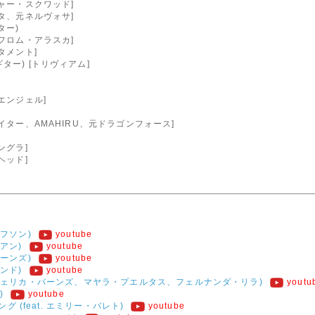
チャー・スクワッド]
プタ、元ネルヴォサ]
ター)
・フロム・アラスカ]
タメント]
ター) [トリヴィアム]
エンジェル]
]
イター、AMAHIRU、元ドラゴンフォース]
ングラ]
ヘッド]
レフソン)
youtube
イアン)
youtube
ョーンズ)
youtube
インド)
youtube
アンジェリカ・バーンズ、マヤラ・プエルタス、フェルナンダ・リラ)
youtu
)
youtube
(feat. エミリー・バレト)
youtube