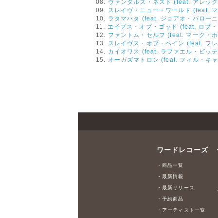
08.
ヴァンダルズ・ネスト (feat. アレ
09.
スレイヴ・ニュー・ワールド (feat.
10.
ラタマハタ (feat. ジョアオ・バロ
11.
エイプス・オブ・ゴッド (feat. ロ
12.
ファントム・セルフ (feat. マーク・
13.
スレイヴス・オブ・ペイン (feat.
14.
カイオワス (feat. ラファエル・ビッ
15.
オーガズマトロン (feat. フィル・キ
ワードレコーズ
・商品一覧
・最新情報
・最新リリース
・予約商品
・アーティスト一覧