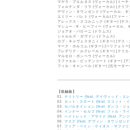
マヤラ・プエルタス (ヴォーカル) [トー
フェルナンダ・リラ (ヴォーカル) [クリ
デヴィン・タウンゼンド (ヴォーカル、ギ
エミリー・バレト (ヴォーカル) [ファー
アレックス・スコルニック (ギター) [テス
マシュー・K・ヒーフィー (ヴォーカル、ギ
ジョアオ・バローニ (ドラムス)
シャルルズ・ガヴァン (ドラムス)
ロブ・キャヴェスタニィ (ギター) [デス・
マーク・ホルコム (ギター) [ペリフェリー
フレデリク・ルクレール (ギター) [クリエ
マルセロ・ポンペウ (ヴォーカル)
ラファエル・ビッテンコート (ギター) [ア
フィル・キャンベル (ギター) [元モーター
【収録曲】
01.
テリトリー (feat. デイヴィッド・エ
02.
カット・スロート (feat. スコット・
03.
セパルネイション (feat. ダンコ・ジ
04.
インナー・セルフ (feat. フィル・ラ
05.
ヘイトレッド・アサイド (feat. 
06.
マスク (feat. デヴィン・タウンゼンド
07.
フィア・ペイン・ケイオス・サファリング 