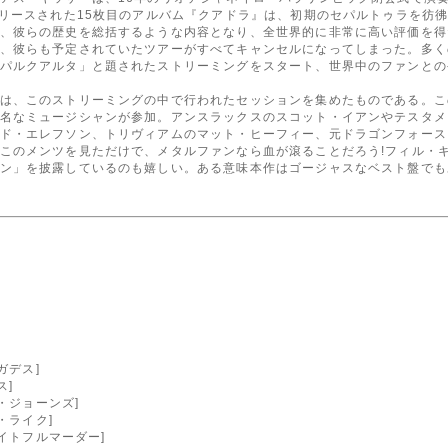
リリースされた15枚目のアルバム『クアドラ』は、初期のセパルトゥラを彷
、彼らの歴史を総括するような内容となり、全世界的に非常に高い評価を得
、彼らも予定されていたツアーがすべてキャンセルになってしまった。多く
パルクアルタ」と題されたストリーミングをスタート、世界中のファンとの
は、このストリーミングの中で行われたセッションを集めたものである。こ
名なミュージシャンが参加。アンスラックスのスコット・イアンやテスタメ
ド・エレフソン、トリヴィアムのマット・ヒーフィー、元ドラゴンフォース
このメンツを見ただけで、メタルファンなら血が滾ることだろう!フィル・キャ
ン」を披露しているのも嬉しい。ある意味本作はゴージャスなベスト盤でも
ガデス]
ス]
・ジョーンズ]
・ライク]
ヘイトフルマーダー]