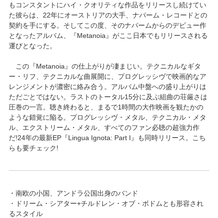
もコンスタントにハイ・クオリティな作品をリリースし続けてい
た彼らは、22年にオーストリアの大手、ナパーム・レコードとの
契約を手にする。そしてこの度、そのナパームからのデビュー作
となったアルバム、『Metanoia』がここ日本でもリリースされる
運びとなった。
この『Metanoia』の仕上がりが凄まじい。テクニカルなギタ
ー・リフ、テクニカルな曲展開に、プログレッシヴで映画的なア
レンジメントが濃密に絡み合う。アルバム中盤への盛り上がりは
ただごとではない。ラストのトータル15分に及ぶ組曲の荘厳さは
圧巻の一言。聴き終わると、まるで1時間の大作映画を観たかの
ような錯覚に陥る。プログレッシヴ・メタル、テクニカル・メタ
ル、エクストリーム・メタル、すべてのファン必聴の超強力作
だ!24年の最新EP『Lingua Ignota: Part I』も同時リリース。こち
らも要チェック!
・南欧の小国、アンドラ公国出身のバンド
・ドリーム・シアター+チルドレン・オブ・ボドムとも形容され
るスタイル