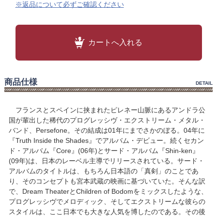
※返品について必ずご確認ください
カートへ入れる
商品仕様
DETAIL
フランスとスペインに挟まれたピレネー山脈にあるアンドラ公
国が輩出した稀代のプログレッシヴ・エクストリーム・メタル・
バンド、Persefone。その結成は01年にまでさかのぼる。04年に
『Truth Inside the Shades』でアルバム・デビュー。続くセカン
ド・アルバム『Core』(06年)とサード・アルバム『Shin-ken』
(09年)は、日本のレーベル主導でリリースされている。サード・
アルバムのタイトルは、もちろん日本語の「真剣」のことであ
り、そのコンセプトも宮本武蔵の映画に基づいていた。そんな訳
で、Dream TheaterとChildren of Bodomをミックスしたような、
プログレッシヴでメロディック、そしてエクストリームな彼らの
スタイルは、ここ日本でも大きな人気を博したのである。その後