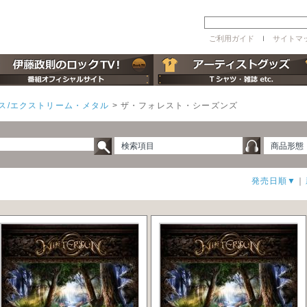
ご利用ガイド
ｌ
サイトマ
ス/エクストリーム・メタル
>
ザ・フォレスト・シーズンズ
検索項目
商品形態
発売日順▼
｜