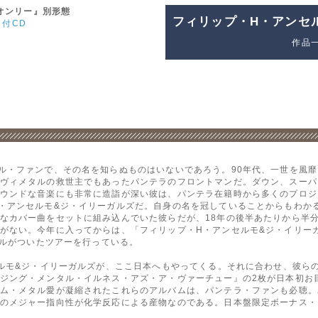
オンリー』別形態
フィリップ・H・アンセ
ト付CD
作品
ル・ファンで、その名を知らぬものはいないであろう。90年代、一世を風
ヴィメタルの救世主でもあったパンテラのフロントマンだ。ダウン、スーパ
ウンドな音楽にも非常に造詣が深い彼は、パンテラ在籍時から多くのプロジ
・アンセルモ&ジ・イリーガルズだ。自身の名を冠していることからもわか
なカバー曲をセットに組み込んでいた彼らだが、18年の後半あたりから半
い。今年に入ってからは、「フィリップ・H・アンセルモ&ジ・イリーガルズが『A V
トルがついたツアーを行っている。
セルモ&ジ・イリーガルズが、ここ日本へもやってくる。それに合わせ、彼ら
ジング・メンタル・イルネス・アズ・ア・ヴァーチュー』の2枚が日本初お
ム・メタル愛が凝縮されたこれらのアルバムは、パンテラ・ファンも必聴。
のメジャー指向性が化学反応による産物なのである。日本盤限定ボーナス・