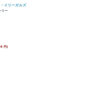
ジ・イリーガルズ
ンリー
00 円)