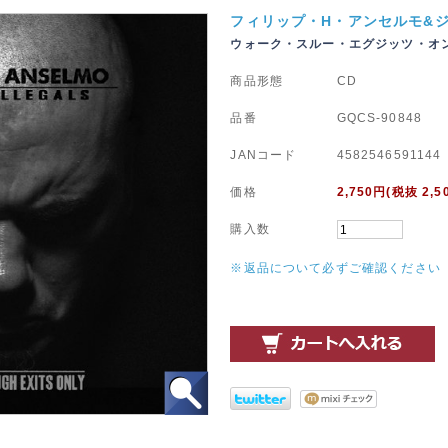
フィリップ・H・アンセルモ&
ウォーク・スルー・エグジッツ・オ
商品形態
CD
品番
GQCS-90848
JANコード
4582546591144
価格
2,750
円(税抜 2,5
購入数
※返品について必ずご確認ください