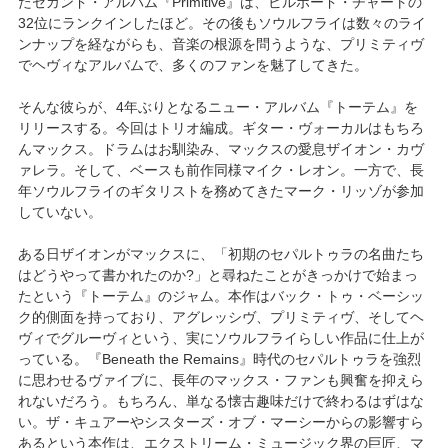
たセカンド・アルバム『Primitive』は、ビルボード・チャートの
32位にランクインしたほど。その後もソウルフライは数々のライ
ンナップを経ながらも、音楽の根源を問うような、プリミティヴ
でヘヴィなアルバムで、多くのファンを魅了してきた。
そんな彼らが、4年ぶりとなるニュー・アルバム『トーテム』を
リリースする。今回はトリオ編成。ギター・ヴォーカルはもちろ
んマックス。ドラムはお馴染み、マックスの愛息ザイオン・カヴ
ァレラ。そして、ベースも前作同様マイク・レオン。一方で、長
年ソウルフライのギタリストを務めてきたマーク・リッゾが参加
していない。
ある日ザイオンがマックスに、「初期のセパルトゥラの名曲たち
はどうやって書かれたのか?」と尋ねたことがきっかけで始まっ
たという『トーテム』のジャム。本作はバック・トゥ・ベーシッ
ク的側面を持っており、アグレッシヴ、プリミティヴ、そしてヘ
ヴィでグルーヴィという、実にソウルフライらしい作品に仕上が
っている。『Beneath the Remains』時代のセパルトゥラを強烈
に思わせるヴァイブに、長年のマックス・ファンも興奮を抑えら
れないだろう。もちろん、単なる懐古趣味だけで終わるはずはな
い。ザ・キュアーやシスターズ・オブ・マーシーからの影響すら
あるという本作は、エクストリーム・ミュージック界の巨匠、マ