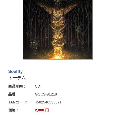
Soulfly
トーテム
商品形態：
CD
品番:
GQCS-91218
JANコード:
4582546595371
価格：
2,860
円