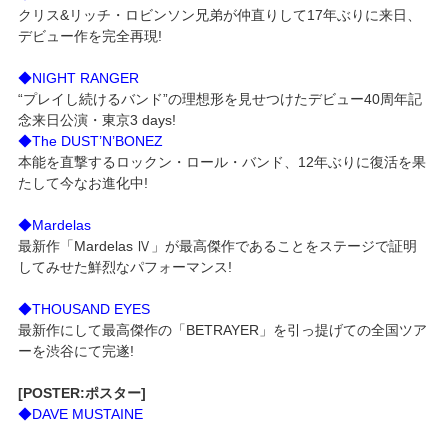
クリス&リッチ・ロビンソン兄弟が仲直りして17年ぶりに来日、
デビュー作を完全再現!
◆NIGHT RANGER
“プレイし続けるバンド”の理想形を見せつけたデビュー40周年記
念来日公演・東京3 days!
◆The DUST’N’BONEZ
本能を直撃するロックン・ロール・バンド、12年ぶりに復活を果
たして今なお進化中!
◆Mardelas
最新作「Mardelas Ⅳ」が最高傑作であることをステージで証明
してみせた鮮烈なパフォーマンス!
◆THOUSAND EYES
最新作にして最高傑作の「BETRAYER」を引っ提げての全国ツア
ーを渋谷にて完遂!
[POSTER:ポスター]
◆DAVE MUSTAINE