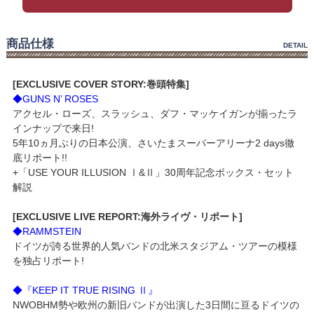
商品仕様
DETAIL
[EXCLUSIVE COVER STORY:巻頭特集]
◆GUNS N’ ROSES
アクセル・ローズ、スラッシュ、ダフ・マッケイガンが揃ったラ
インナップで来日!
5年10ヵ月ぶりの日本公演、さいたまスーパーアリーナ2 days徹
底リポート!!
+「USE YOUR ILLUSION Ⅰ&Ⅱ」30周年記念ボックス・セット
解説
[EXCLUSIVE LIVE REPORT:海外ライヴ・リポート]
◆RAMMSTEIN
ドイツが誇る世界的人気バンドの北米スタジアム・ツアーの模様
を独占リポート!
◆『KEEP IT TRUE RISING Ⅱ』
NWOBHM勢や欧州の新旧バンドが出演した3日間に亘るドイツの