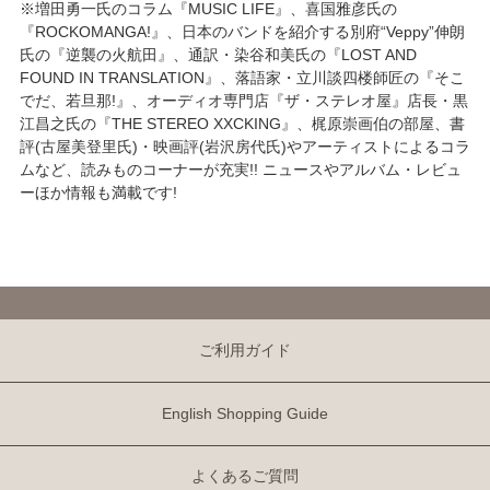
※増田勇一氏のコラム『MUSIC LIFE』、喜国雅彦氏の
『ROCKOMANGA!』、日本のバンドを紹介する別府“Veppy”伸朗
氏の『逆襲の火航田』、通訳・染谷和美氏の『LOST AND
FOUND IN TRANSLATION』、落語家・立川談四楼師匠の『そこ
でだ、若旦那!』、オーディオ専門店『ザ・ステレオ屋』店長・黒
江昌之氏の『THE STEREO XXCKING』、梶原崇画伯の部屋、書
評(古屋美登里氏)・映画評(岩沢房代氏)やアーティストによるコラ
ムなど、読みものコーナーが充実!! ニュースやアルバム・レビュ
ーほか情報も満載です!
ご利用ガイド
English Shopping Guide
よくあるご質問