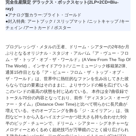
完全生産限定 デラックス・ボックスセット(2LP+2CD+Blu-
ray)
●アナログ盤カラー:ブライト・ゴールド
●封入特典: アートブック / スリップマット /ニットキャップ /キー
チェイン /アートカード / ポスター
プログレッシヴ・メタルの王者、ドリーム・シアターの2年8か月
ぶりとなるオリジナル・スタジオ・アルバム『ア・ヴュー・フロ
ム・ザ・トップ・オブ・ザ・ワールド』(A View From The Top Of
The World) 。インサイドアウト/ソニーミュージック移籍第2弾、
通算15作目となる『ア・ビュー・フロム・ザ・トップ・オブ・
ザ・ワールド』は、世界中に熱狂的なファンを生み出してきた彼
らならではの要素はそのままに、よりサウンドの幅を広げている
このバンドの最高の状態を封じ込めている。 本作は全7曲収録で
トータル70分の内容となっており、前作『ディスタンス・オーヴ
ァー・タイム』(Distance Over Time)と比べて明らかに長尺曲が
増えている。そのオープニングを飾る「ジ・エイリアン」は、強
烈なビートから入るハイエナジーかつ壮大さも持ち合わせた9分
半のビッグ・チューンで、ドリーム・シアター・シグネチャーな
メロディーとめくるめく超絶技巧が万華鏡のごとく繰り広げられ
る強力なナンバーだ。リーダーのジョン・ペトルーシ(G)がプロ