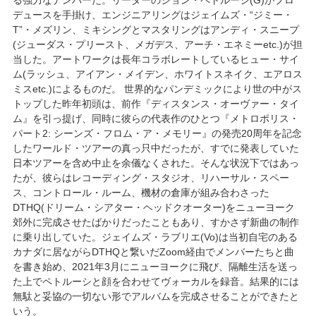
デュースを手掛け、エンジニアリングはジェイムズ・“ジミー・
T”・メズリン、ミキシングとマスタリングはアンディ・スニープ
(ジューダス・プリースト、メガデス、アーチ・エネミーetc.)が担
当した。アートワークは長年コラボレートしているヒュー・サイ
ム(ラッシュ、アイアン・メイデン、ホワイトスネイク、エアロス
ミスetc.)によるものだ。 世界的なパンデミックにより世の中がス
トップした昨年初頭は、前作『ディスタンス・オーヴァー・タイ
ム』を引っ提げ、同時に彼らの代表作のひとつ『メトロポリス・
パート2: シーンズ・フロム・ア・メモリー』の発売20周年を記念
したワールド・ツアーの真っ只中だったが、すでに発表していた
日本ツアーを含め中止を余儀なくされた。そんな状況下ではあっ
たが、彼らはレコーディング・スタジオ、リハーサル・スペー
ス、コントロール・ルーム、機材の倉庫が組み合わさった
DTHQ(ドリーム・シアター・ヘッドクオーター)をニューヨーク
郊外に完成させたばかりだったこともあり、すかさず新曲の制作
に乗り出していた。ジェイムズ・ラブリエ(Vo)は当初自宅のある
カナダに居ながらDTHQと繋いだZoom経由でメンバーたちと曲
を書き始め、2021年3月にニューヨークに飛び、隔離生活を送っ
た上でペトルーシと顔を合わせてヴォーカルを録音。結果的には
無駄と妥協の一切ない形でアルバムを完成させることができたと
いう。