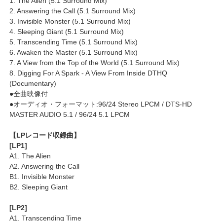
1. The Alien (5.1 Surround Mix)
2. Answering the Call (5.1 Surround Mix)
3. Invisible Monster (5.1 Surround Mix)
4. Sleeping Giant (5.1 Surround Mix)
5. Transcending Time (5.1 Surround Mix)
6. Awaken the Master (5.1 Surround Mix)
7. A View from the Top of the World (5.1 Surround Mix)
8. Digging For A Spark - A View From Inside DTHQ
(Documentary)
●全曲映像付
●オーディオ・フォーマット:96/24 Stereo LPCM / DTS-HD
MASTER AUDIO 5.1 / 96/24 5.1 LPCM
【LPレコード収録曲】
[LP1]
A1. The Alien
A2. Answering the Call
B1. Invisible Monster
B2. Sleeping Giant
[LP2]
A1. Transcending Time