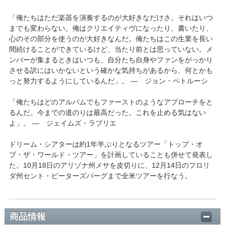
「俺たちはただ楽器を演奏するのが大好きなだけさ。それはいつ
までも変わらない。俺はクリエイティヴになったり、書いたり、
心のその部分を使うのが大好きなんだ。俺たちはこの生業を長い
間続けることができているけど、当たり前とは思っていない。メ
ンバーが集まるときはいつも、自分たち自身やファンをがっかり
させる訳にはいかないという確かな気持ちがあるから、何とかも
っと努力するようにしているんだ」。 ― ジョン・ペトルーシ
「俺たちはどのアルバムでもファーストのようなアプローチをと
るんだ。今までの道のりは最高だった。これを止める気はない
よ」。 ― ジェイムズ・ラブリエ
ドリーム・シアターは約1年半ぶりとなるツアー「トップ・オ
ブ・ザ・ワールド・ツアー」を計画していることも併せて発表し
た。10月18日のアリゾナ州メサを皮切りに、12月14日のフロリ
ダ州セント・ピーターズバーグまで全米ツアーを行なう。
商品情報