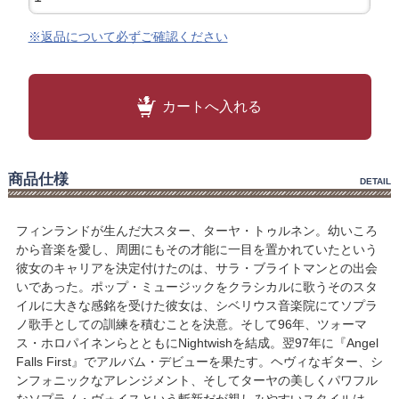
※返品について必ずご確認ください
カートへ入れる
商品仕様
DETAIL
フィンランドが生んだ大スター、ターヤ・トゥルネン。幼いころ
から音楽を愛し、周囲にもその才能に一目を置かれていたという
彼女のキャリアを決定付けたのは、サラ・ブライトマンとの出会
いであった。ポップ・ミュージックをクラシカルに歌うそのスタ
イルに大きな感銘を受けた彼女は、シベリウス音楽院にてソプラ
ノ歌手としての訓練を積むことを決意。そして96年、ツォーマ
ス・ホロパイネンらとともにNightwishを結成。翌97年に『Angel
Falls First』でアルバム・デビューを果たす。ヘヴィなギター、シ
ンフォニックなアレンジメント、そしてターヤの美しくパワフル
なソプラノ・ヴォイスという斬新だが親しみやすいスタイルは、