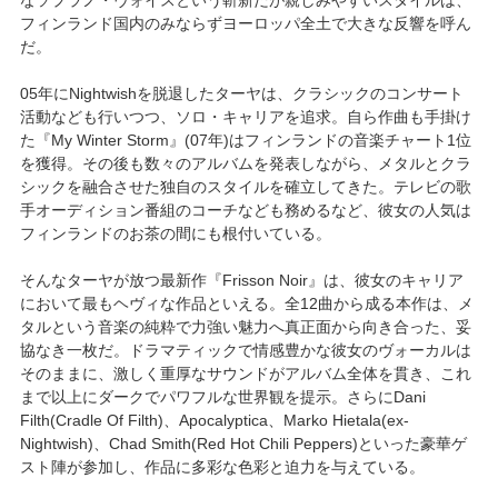
フィンランド国内のみならずヨーロッパ全土で大きな反響を呼ん
だ。
05年にNightwishを脱退したターヤは、クラシックのコンサート
活動なども行いつつ、ソロ・キャリアを追求。自ら作曲も手掛け
た『My Winter Storm』(07年)はフィンランドの音楽チャート1位
を獲得。その後も数々のアルバムを発表しながら、メタルとクラ
シックを融合させた独自のスタイルを確立してきた。テレビの歌
手オーディション番組のコーチなども務めるなど、彼女の人気は
フィンランドのお茶の間にも根付いている。
そんなターヤが放つ最新作『Frisson Noir』は、彼女のキャリア
において最もヘヴィな作品といえる。全12曲から成る本作は、メ
タルという音楽の純粋で力強い魅力へ真正面から向き合った、妥
協なき一枚だ。ドラマティックで情感豊かな彼女のヴォーカルは
そのままに、激しく重厚なサウンドがアルバム全体を貫き、これ
まで以上にダークでパワフルな世界観を提示。さらにDani
Filth(Cradle Of Filth)、Apocalyptica、Marko Hietala(ex-
Nightwish)、Chad Smith(Red Hot Chili Peppers)といった豪華ゲ
スト陣が参加し、作品に多彩な色彩と迫力を与えている。