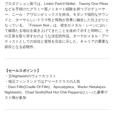
プロダクション面では、Linkin ParkやSkillet、Twenty One Pilots
などを手掛けたグラミー賞ノミネート経験を持つプロデューサ
ー、ニール・アヴロンがミックスを担当。モダンで強烈なサウン
ドと、ターヤらしいドラマ性と情熱が見事に融合した仕上がりと
なっている。『Frisson Noir』は、彼女がメタル・シーンにおい
て確固たる地位を築き上げてきたことを改めて示すと同時に、そ
の王座を取り戻すかのような決定的作品。ターヤがメタル・アー
ティストとしての自信と覚悟を完全に示した、キャリアの重要な
節目となる必聴作。
【セールスポイント】
・元Nightwishのヴォーカリスト
・地元フィンランドではアリーナクラスの人気
・Dani Filth(Cradle Of Filth)、Apocalyptica、Marko Hietala(ex-
Nightwish)、Chad Smith(Red Hot Chili Peppers)といった豪華ゲ
スト陣が参加