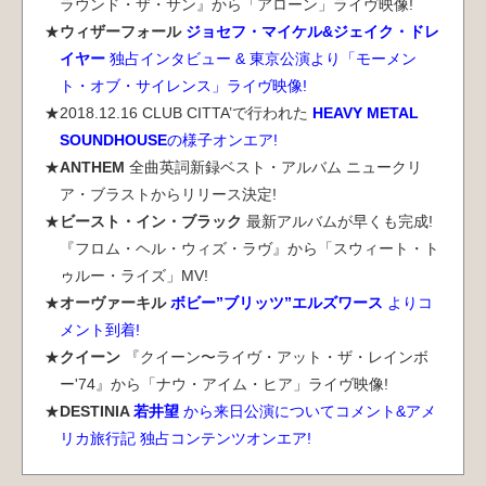
ラウンド・ザ・サン』から「アローン」ライヴ映像!
ウィザーフォール
ジョセフ・マイケル&ジェイク・ドレ
イヤー
独占インタビュー & 東京公演より「モーメン
ト・オブ・サイレンス」ライヴ映像!
2018.12.16 CLUB CITTA’で行われた
HEAVY METAL
SOUNDHOUSE
の様子オンエア!
ANTHEM
全曲英詞新録ベスト・アルバム ニュークリ
ア・ブラストからリリース決定!
ビースト・イン・ブラック
最新アルバムが早くも完成!
『フロム・ヘル・ウィズ・ラヴ』から「スウィート・ト
ゥルー・ライズ」MV!
オーヴァーキル
ボビー”ブリッツ”エルズワース
よりコ
メント到着!
クイーン
『クイーン〜ライヴ・アット・ザ・レインボ
ー'74』から「ナウ・アイム・ヒア」ライヴ映像!
DESTINIA
若井望
から来日公演についてコメント&アメ
リカ旅行記 独占コンテンツオンエア!