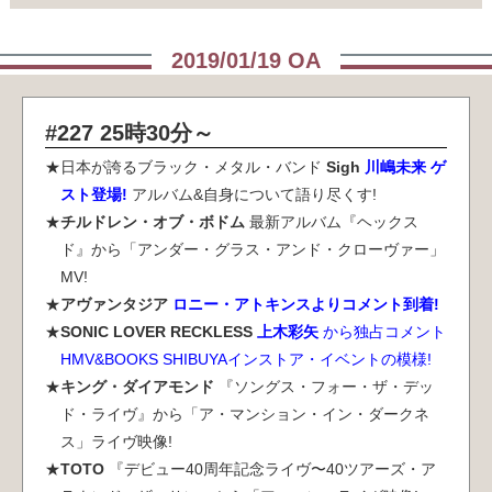
2019/01/19 OA
#227 25時30分～
日本が誇るブラック・メタル・バンド
Sigh
川嶋未来 ゲ
スト登場!
アルバム&自身について語り尽くす!
チルドレン・オブ・ボドム
最新アルバム『ヘックス
ド』から「アンダー・グラス・アンド・クローヴァー」
MV!
アヴァンタジア
ロニー・アトキンスよりコメント到着!
SONIC LOVER RECKLESS
上木彩矢
から独占コメント
HMV&BOOKS SHIBUYAインストア・イベントの模様!
キング・ダイアモンド
『ソングス・フォー・ザ・デッ
ド・ライヴ』から「ア・マンション・イン・ダークネ
ス」ライヴ映像!
TOTO
『デビュー40周年記念ライヴ〜40ツアーズ・ア