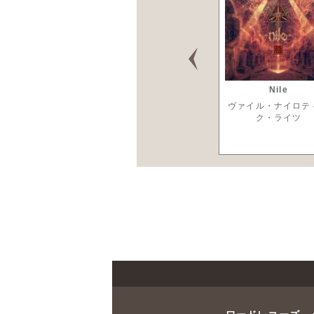
ANTHEM
スレイヤー
Nile
YPSY WAYS』+
ザ・リペントレス・キロジ
ヴァイル・ナイロテ
TING TIME』完全再
ー〜ライヴ・アット・ザ・
ク・ライツ
 Anniversary Live
フォーラム