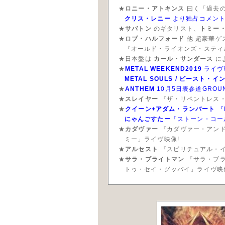
ロニー・アトキンス
曰く「過去の
クリス・レニー
より独占コメン
サバトン
のギタリスト、
トミー
ロブ・ハルフォード
他 超豪華ゲ
『オールド・ライオンズ・スティ
日本盤は
カール・サンダース
に
METAL WEEKEND2019
ライヴ
METAL SOULS / ビースト・イ
ANTHEM
10月5日表参道GROUND公
スレイヤー
『ザ・リペントレス・
クイーン+アダム・ランバート
『L
にゃんごすたー
「ストーン・コー
カダヴァー
『カダヴァー・アンド
ミー」ライヴ映像!
アルセスト
『スピリチュアル・イ
サラ・ブライトマン
『サラ・ブライ
トゥ・セイ・グッバイ」ライヴ映