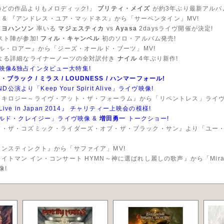
どの作品よりもメロディック!」
プリティ・メイズ
が約3年ぶり最新アルバ
ト
& 『アンドレス・ユア・マッドネス』から「サーペンタイン」MV!
・ヨハンソン
率いる
マジェスティカ
vs
Ayasa
2daysライヴ開催が決定!
スト陣が参加!
フィル・キャンベル
初のソロ・アルバム発売!
ル・ロアー』から「ジーズ・オールド・ブーツ」MV!
よる詳細なライナーノーツの全対訳付き
ナイル
4年ぶり新作!
映像&独占インタビュー大特集!
ン・ブラック / ミラス / LOUDNESS / ハンマーフォール!
演より「Keep Your Spirit Alive」ライヴ映像!
キロジー～ライヴ・アット・ザ・フォーラム』から「リペントレス」ライヴ
ive in Japan 2014』 チャリティー上映会の模様!
ルド・クレイジー」ライヴ映像 &
増田勇一
トークショー!
・ザ・コズミック・ライダーズ・オブ・ザ・ブラック・サン』より「ユー
ンスティンクト』から「サファイア」MV!
トマン イン・コンサート HYMN～神に選ばれし麗しの歌声』から「Miracle (
像!