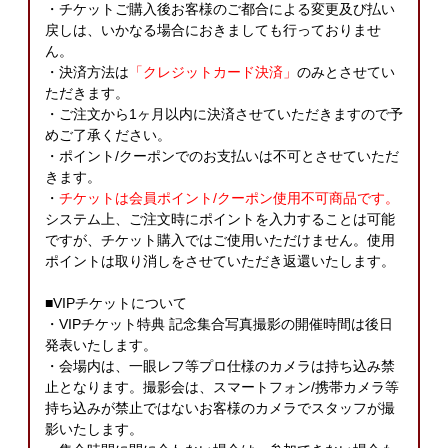
・チケットご購入後お客様のご都合による変更及び払い
戻しは、いかなる場合におきましても行っておりませ
ん。
・決済方法は
「クレジットカード決済」
のみとさせてい
ただきます。
・ご注文から1ヶ月以内に決済させていただきますので予
めご了承ください。
・ポイント/クーポンでのお支払いは不可とさせていただ
きます。
・
チケットは会員ポイント/クーポン使用不可商品です。
システム上、ご注文時にポイントを入力することは可能
ですが、チケット購入ではご使用いただけません。使用
ポイントは取り消しをさせていただき返還いたします。
■VIPチケットについて
・VIPチケット特典 記念集合写真撮影の開催時間は後日
発表いたします。
・会場内は、一眼レフ等プロ仕様のカメラは持ち込み禁
止となります。撮影会は、スマートフォン/携帯カメラ等
持ち込みが禁止ではないお客様のカメラでスタッフが撮
影いたします。