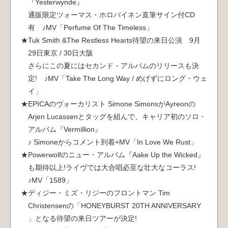
『Yesterwynde』
通販限定ツォーマス・ホロパイネン直筆サイン付CD
有 ♪MV「Perfume Of The Timeless」
Tuk Smith &The Restless Hearts待望の来日公演 9月
29日東京 / 30日大阪
さらにこの夏にはセカンド・アルバムのリリースも決
定! ♪MV「Take The Long Way / めげずにロング・ウェ
イ」
EPICAのヴォーカリスト Simone SimonsがAyreonの
Arjen Lucassenとタッグを組んで、キャリア初のソロ・
アルバム『Vermillion』
♪ Simoneからコメント到着+MV「In Love We Rust」
Powerwolfのニュー・アルバム『Aake Up the Wicked』
も期待以上!ライヴでは大合唱必至な壮大なコーラス!
♪MV「1589」
ディジー・ミズ・リジーのフロントマン Tim
Christensenの「HONEYBURST 20TH ANNIVERSARY
」となる待望の来日ツアーが決定!