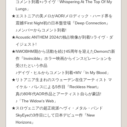
コメント到着+♪ライヴ「Whispering At The Top Of My
Lungs」
エストニアの美メロがAOR/メロディック・ハード界を
震撼!First Night初の日本盤登場『Deep Connection』
♪メンバーからコメント到着!
Acoustic ANTHEM 2024の独占映像が到着!♪ライヴ・ダ
イジェスト!
NWOBHM期から活動を続け45周年を迎えたDemonの新
作『Invincible』ホラー映画からインスピレーションを
受けたという作品
♪デイヴ・ヒルからコメント到着+MV「In My Blood」
リトアニア生まれのスウェーデン在住アーティスト マ
イケル・パレスによる5作目『Reckless Heart』
真の80年代AOR作品とアーティスト自らが豪語!
♪「The Widow’s Web」
スロヴェニアの超正統派ヘヴィ・メタル・バンド
SkyEyeの3作目にして日本デビュー作『New
Horizons』