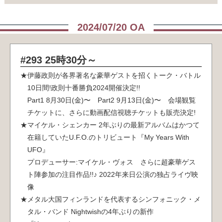
2024/07/20 OA
#293 25時30分～
伊藤政則が各界著名な豪華ゲストを招くトーク・バトル
10日間!政則十番勝負2024開催決定!!
Part1 8月30日(金)〜 Part2 9月13日(金)〜 会場観覧
チケットに、さらに動画配信視聴チケットも販売決定!
マイケル・シェンカー 2年ぶりの最新アルバムはかつて
在籍していたU.F.O.のトリビュート『My Years With
UFO』
プロデューサー:マイケル・ヴォス さらに超豪華ゲス
ト陣参加の注目作品!!♪ 2022年来日公演の独占ライヴ映
像
メタル大国フィンランドを代表するシンフォニック・メ
タル・バンド Nightwishの4年ぶりの新作